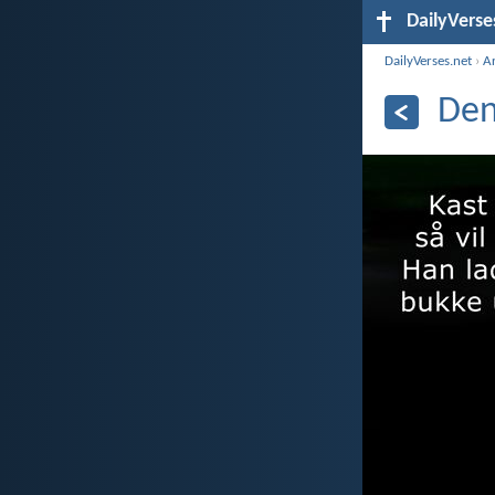
DailyVerse
DailyVerses.net
›
A
Den