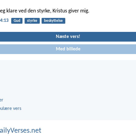
jeg klare ved den styrke, Kristus giver mig.
 4:13
Gud
styrke
beskyttelse
Næste vers!
Med billede
er
ulære vers
ailyVerses.net