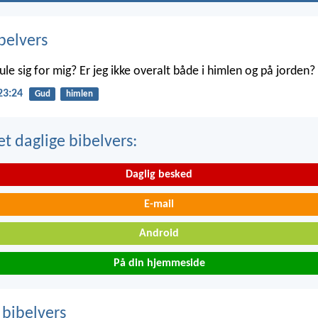
belvers
le sig for mig? Er jeg ikke overalt både i himlen og på jorden?
23:24
Gud
himlen
t daglige bibelvers:
Daglig besked
E-mail
Android
På din hjemmeside
 bibelvers