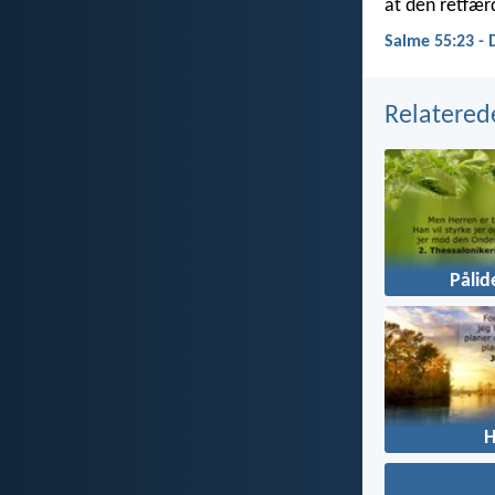
at den retfær
Salme 55:23 -
Relatered
Pålid