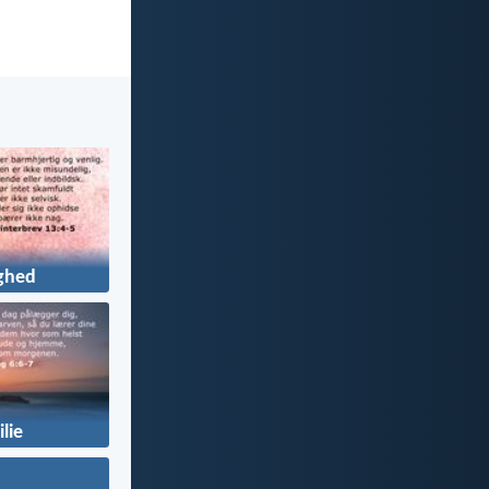
ghed
lie