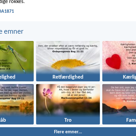
dige rokkes.
 DA1871
e emner
elighed
Retfærdighed
Kærli
Håb
Tro
Fami
Flere emner...