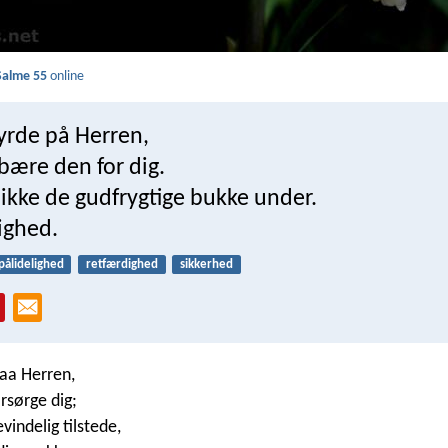
Salme 55
online
yrde på Herren,
 bære den for dig.
ikke de gudfrygtige bukke under.
vighed.
pålidelighed
retfærdighed
sikkerhed
paa Herren,
rsørge dig;
evindelig tilstede,