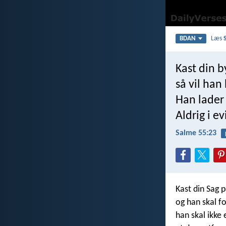
Læs
BDAN
Kast din b
så vil han
Han lader 
Aldrig i e
Salme 55:23
Kast din Sag 
og han skal fo
han skal ikke 