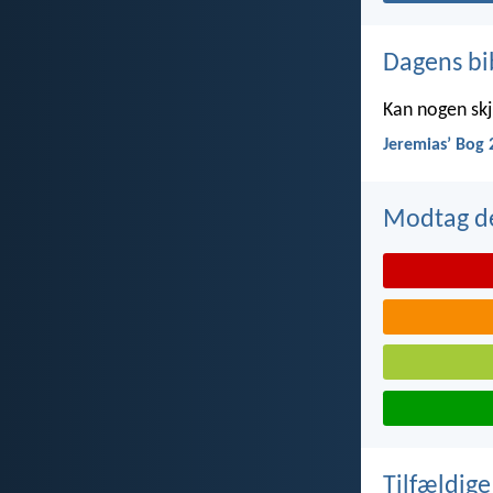
Dagens bi
Kan nogen skju
Jeremiasʼ Bog 
Modtag de
Tilfældige