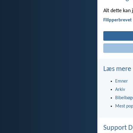
Alt dette kan 
Filipperbrevet
Læs mere
Emner
Arkiv
Bibelbøg
Mest pop
Support D