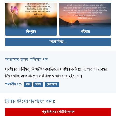
বিশ্বাস
পরিবার
আরো বিষয়...
আজকের জন্য বাইবেল পদ
স্বাধীনতার নিমিত্তই খ্রীষ্ট আমাদিগকে স্বাধীন করিয়াছেন; অতএব তোমরা
স্থির থাক, এবং দাসত্ব-জোঁয়ালিতে আর বদ্ধ হইও না।
গালাতীয় ৫:১
যীশু
জীবন
মুক্তিদাতা
দৈনিক বাইবেল পদ গ্রহণ করুন:
প্রতিদিনের নোটিফিকেশন