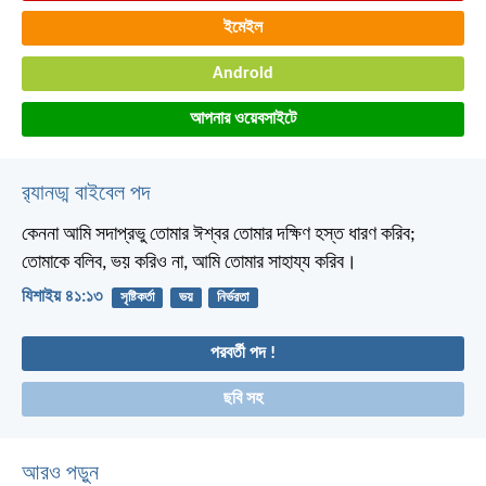
ইমেইল
Android
আপনার ওয়েবসাইটে
র‌্যানড্ম বাইবেল পদ
কেননা আমি সদাপ্রভু তোমার ঈশ্বর তোমার দক্ষিণ হস্ত ধারণ করিব;
তোমাকে বলিব, ভয় করিও না, আমি তোমার সাহায্য করিব।
যিশাইয় ৪১:১৩
সৃষ্টিকর্তা
ভয়
নির্ভরতা
পরবর্তী পদ !
ছবি সহ
আরও পড়ুন