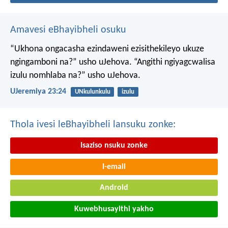
Amavesi eBhayibheli osuku
“Ukhona ongacasha ezindaweni ezisithekileyo
ukuze
ngingamboni na?” usho uJehova.
“Angithi ngiyagcwalisa
izulu nomhlaba na?” usho uJehova.
UJeremiya 23:24
UNkulunkulu
izulu
Thola ivesi leBhayibheli lansuku zonke:
Isaziso nsuku zonke
I-email
Android
Kuwebhusayithi yakho