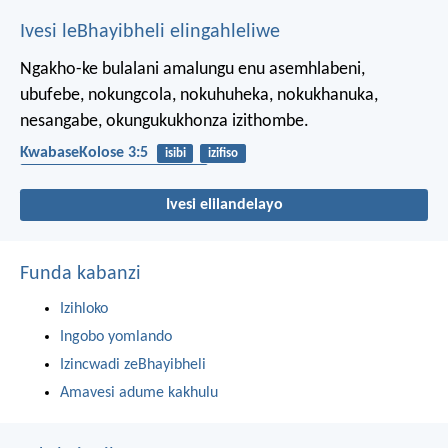
Ivesi leBhayibheli elingahleliwe
Ngakho-ke bulalani amalungu enu asemhlabeni,
ubufebe, nokungcola, nokuhuheka, nokukhanuka,
nesangabe, okungukukhonza izithombe.
KwabaseKolose 3:5
isibi
izifiso
ukuthanda izinto ezibambekayo
Ivesi elilandelayo
Funda kabanzi
Izihloko
Ingobo yomlando
Izincwadi zeBhayibheli
Amavesi adume kakhulu