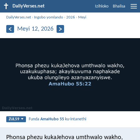
DailyVerses.net
Izihloko
Bhalisa
DailyVerses.net
›
Ingobo yomlando
›
2026
›
Meyi
Meyi 12, 2026
Funda
AmaHubo 55
ku-intanethi
ZUL59
Phonsa phezu kukaJehova umthwalo wakho,