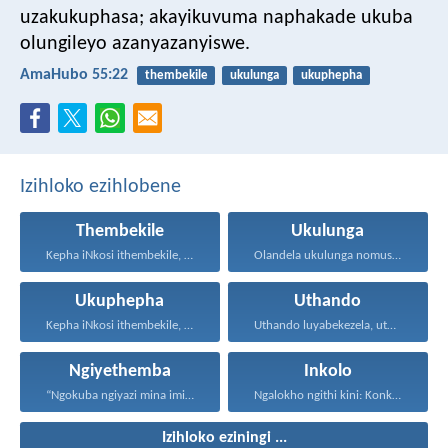
uzakukuphasa;
akayikuvuma naphakade ukuba
olungileyo azanyazanyiswe.
AmaHubo 55:22
thembekile
ukulunga
ukuphepha
Izihloko ezihlobene
Thembekile
Ukulunga
Kepha iNkosi ithembekile, eyakuniqinisa...
Olandela ukulunga nomusa uyafumana...
Ukuphepha
Uthando
Kepha iNkosi ithembekile, eyakuniqinisa...
Uthando luyabekezela, uthando lumnene...
Ngiyethemba
Inkolo
“Ngokuba ngiyazi mina imicabango...
Ngalokho ngithi kini: Konke...
Izihloko eziningi ...