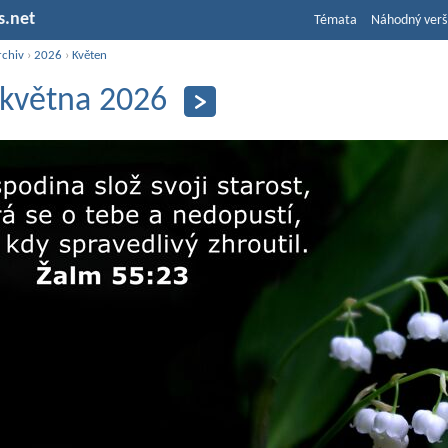
s.net
Témata
Náhodný verš
rchiv
›
2026
›
Květen
 května 2026