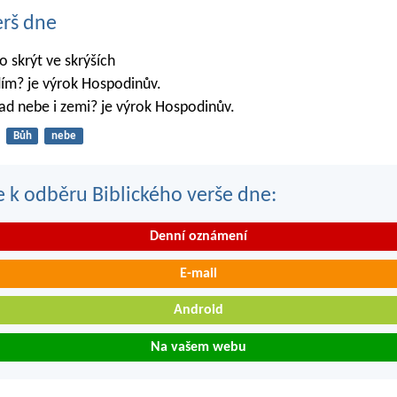
erš dne
 skrýt ve skrýších
dím? je výrok Hospodinův.
ad nebe i zemi? je výrok Hospodinův.
Bůh
nebe
se k odběru Biblického verše dne:
Denní oznámení
E-mail
Android
Na vašem webu