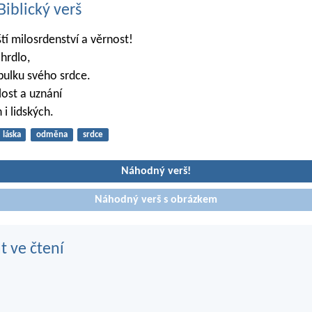
iblický verš
tí milosrdenství a věrnost!
 hrdlo,
abulku svého srdce.
lost a uznání
 i lidských.
láska
odměna
srdce
Náhodný verš!
Náhodný verš s obrázkem
t ve čtení