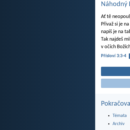
Náhodný B
Ať tě neopouš
Přivaž si je na
napiš je na t
Tak najdeš mi
v očích Božích
Přísloví 3:3-4
Pokračova
Témata
Archiv