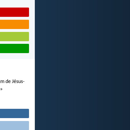
om de Jésus-
.»