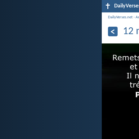
DailyVerse
DailyVerses.net
›
A
12 