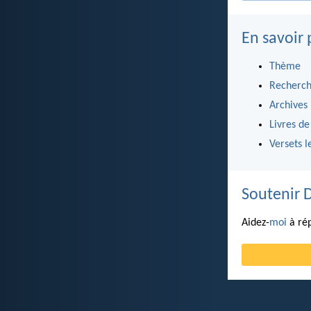
En savoir 
Thème
Recherch
Archives
Livres de
Versets l
Soutenir 
Aidez-
moi
à rép