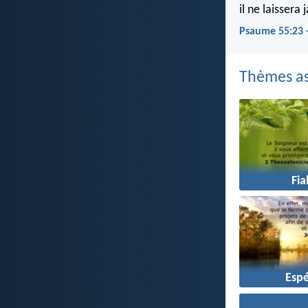
il ne laissera
Psaume 55:23 
Thèmes as
Fia
Esp