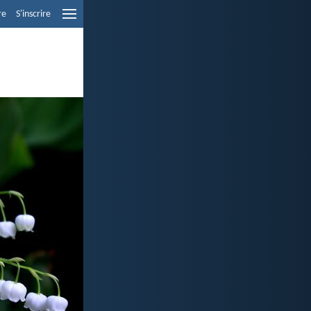
re
S'inscrire