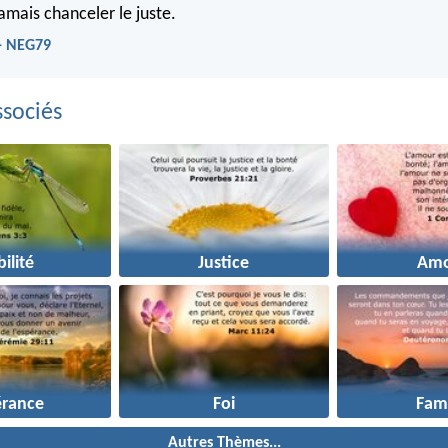
 jamais chanceler le juste.
- NEG79
sociés
bilité
Justice
Amo
érance
Foi
Fami
Autres Thèmes...