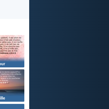
ur
lle