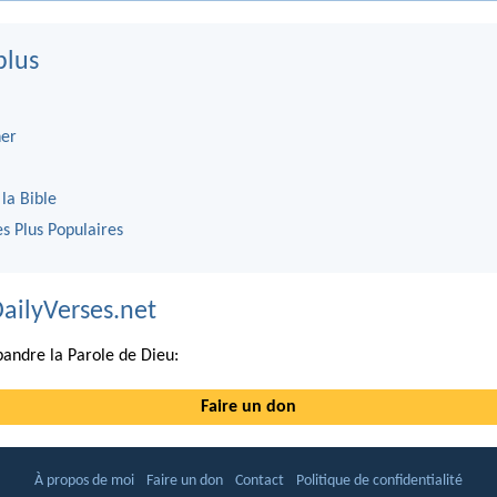
plus
er
 la Bible
es Plus Populaires
DailyVerses.net
andre la Parole de Dieu:
Faire un don
À propos de moi
Faire un don
Contact
Politique de confidentialité