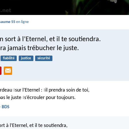
saume 55
en ligne
 sort à l’Eternel, et il te soutiendra.
sera jamais trébucher le juste.
fiabilité
justice
sécurité
ardeau
sur l’Eternel :
il prendra soin de toi,
|
|
pas le juste
s’écrouler pour toujours.
|
- BDS
t à l’Eternel, et il te soutiendra,