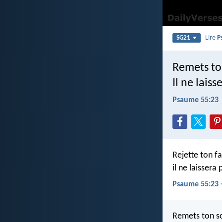
Lire
P
SG21
Remets ton
Il ne lais
Psaume 55:23
Rejette ton f
il ne laissera 
Psaume 55:23 
Remets ton sor