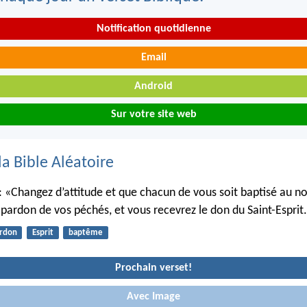
Notification quotidienne
Email
Android
Sur votre site web
la Bible Aléatoire
it: «Changez d’attitude et que chacun de vous soit baptisé au n
 pardon de vos péchés, et vous recevrez le don du Saint-Esprit
rdon
Esprit
baptême
Prochain verset!
Avec Image