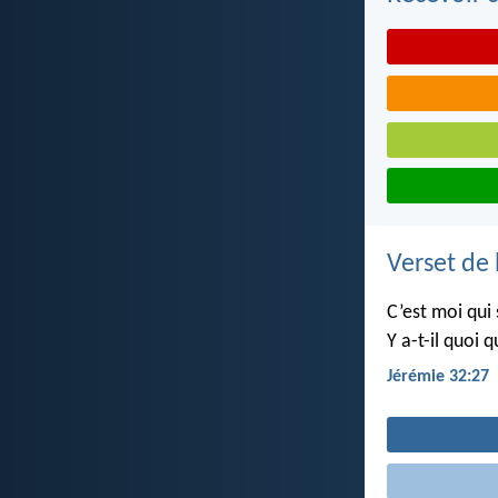
Verset de 
C’est moi qui 
Y a-t-il quoi 
Jérémie 32:27