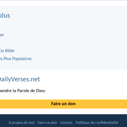
plus
er
 la Bible
es Plus Populaires
DailyVerses.net
andre la Parole de Dieu:
Faire un don
À propos de moi
Faire un don
Contact
Politique de confidentialité