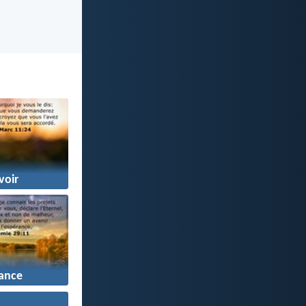
voir
ance