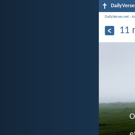
DailyVerse
DailyVerses.net
›
A
11 