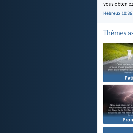
vous obteniez
Hébreux 10:36
Thèmes as
Pat
Pro