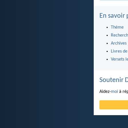
En savoir 
Thème
Recherch
Archives
Livres de
Versets l
Soutenir 
Aidez-
moi
à rép