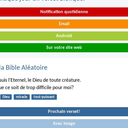
Notification quotidienne
Email
Android
Sur votre site web
la Bible Aléatoire
suis l'Eternel, le Dieu de toute créature.
que ce soit de trop difficile pour moi?
Dieu
miracle
tout-puissant
Prochain verset!
Avec Image