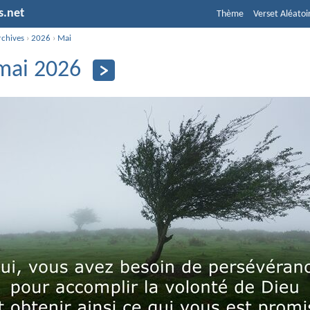
s.net
Thème
Verset Aléatoi
rchives
›
2026
›
Mai
mai 2026