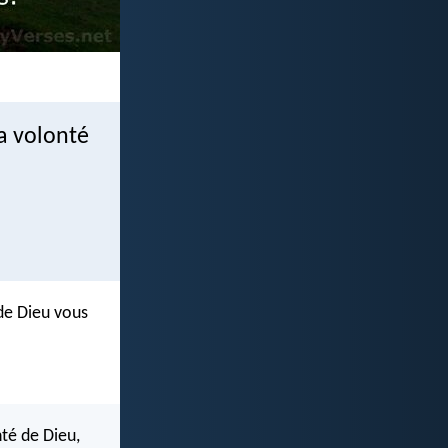
a volonté
 de Dieu vous
té de Dieu,