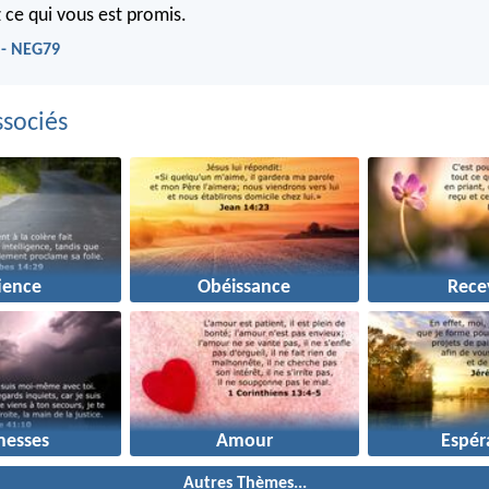
 ce qui vous est promis.
 - NEG79
sociés
ience
Obéissance
Rece
messes
Amour
Espér
Autres Thèmes...