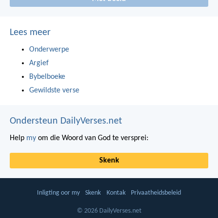
Lees meer
Onderwerpe
Argief
Bybelboeke
Gewildste verse
Ondersteun DailyVerses.net
Help
my
om die Woord van God te versprei:
Skenk
Inligting oor my
Skenk
Kontak
Privaatheidsbeleid
© 2026 DailyVerses.net