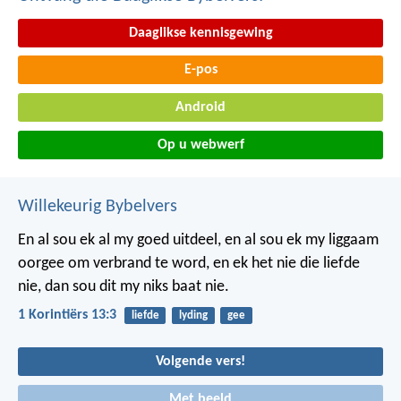
Daaglikse kennisgewing
E-pos
Android
Op u webwerf
Willekeurig Bybelvers
En al sou ek al my goed uitdeel, en al sou ek my liggaam
oorgee om verbrand te word, en ek het nie die liefde
nie, dan sou dit my niks baat nie.
1 Korintiërs 13:3
liefde
lyding
gee
Volgende vers!
Met beeld