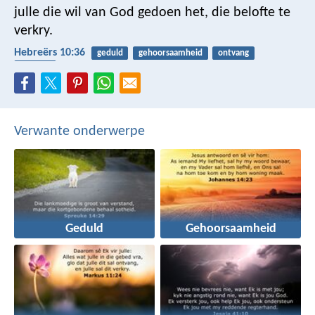
julle die wil van God gedoen het, die belofte te
verkry.
Hebreërs 10:36
geduld
gehoorsaamheid
ontvang
beloftes
Verwante onderwerpe
Geduld
Gehoorsaamheid