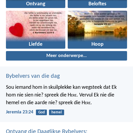
Ontvang
Beloftes
Liefde
Hoop
Meer onderwerpe...
Bybelvers van die dag
Sou iemand hom in skuilplekke kan wegsteek dat Ek
hom nie sien nie? spreek die H
ere
. Vervul Ek nie die
hemel en die aarde nie? spreek die H
ere
.
Jeremia 23:24
God
hemel
Ontvang die Daaglikse Bybelvers: