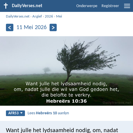
DailyVerses.net
Onderwerpe
Registreer
DailyVerses.net
›
Argief
›
2026
›
Mei
11 Mei 2026
Lees
Hebreërs 10
aanlyn
AFR53
Want julle het lydsaamheid nodig, om, nadat