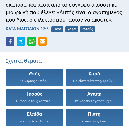
σκέπασε, και μέσα από το σύννεφο ακούστηκε
μια φωνή που έλεγε: «Αυτός είναι ο αγαπημένος
μου Υιός, ο εκλεκτός μου· αυτόν να ακούτε».
ΚΑΤΑ ΜΑΤΘΑΙΟΝ 17:5
Θεός
χαρά
Ιησούς
Σχετικά θέματα
Θεός
Χαρά
Ο Κύριος ο Θεός...
Να είστε πάντοτε χαρούμενοι...
Ιησούς
Αγάπη
Ο Ιησούς τους κοίταξε...
Εκείνος που αγαπάει έχει...
Ελπίδα
Πίστη
Ξέρω πολύ καλά τα...
Γι’ αυτό σας λέω...