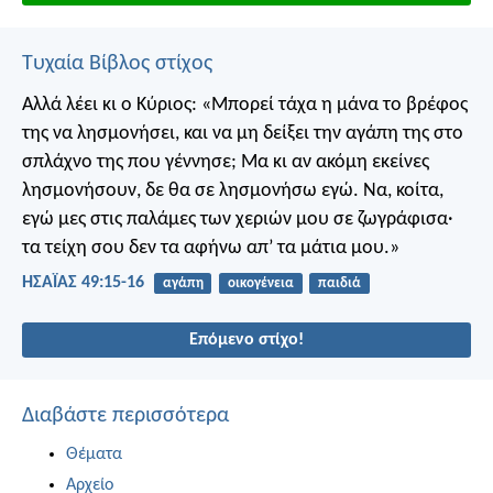
Τυχαία Βίβλος στίχος
Αλλά λέει κι ο Κύριος:
«Μπορεί τάχα η μάνα το βρέφος
της να λησμονήσει,
και να μη δείξει την αγάπη της στο
σπλάχνο της που γέννησε;
Μα κι αν ακόμη εκείνες
λησμονήσουν,
δε θα σε λησμονήσω εγώ.
Να, κοίτα,
εγώ μες στις παλάμες των χεριών μου σε ζωγράφισα·
τα τείχη σου δεν τα αφήνω απ’ τα μάτια μου.»
ΗΣΑΪΑΣ 49:15-16
αγάπη
οικογένεια
παιδιά
Επόμενο στίχο!
Διαβάστε περισσότερα
Θέματα
Αρχείο