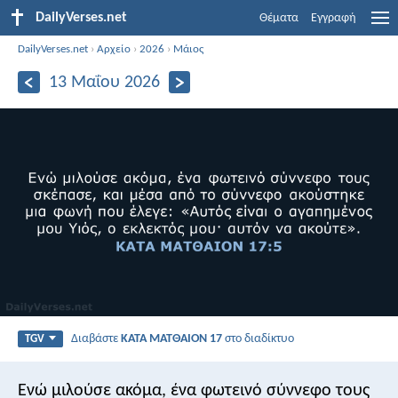
DailyVerses.net
Θέματα
Εγγραφή
DailyVerses.net
›
Αρχείο
›
2026
›
Μάιος
13 Μαΐου 2026
Διαβάστε
ΚΑΤΑ ΜΑΤΘΑΙΟΝ 17
στο διαδίκτυο
TGV
Ενώ μιλούσε ακόμα, ένα φωτεινό σύννεφο τους