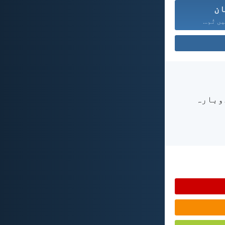
ان
ں تُم...
دوبارہ