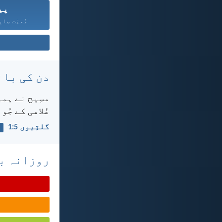
پی
مُحبّت صابِ
دن کی بائ
مسِیح نے ہمی
غُلامی کے جُو
گلتِیوں 5:‏1
روزانہ با