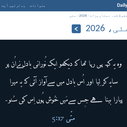
Dail
عنوانات
بے ترتیب آیت
فوظ شدہ دستاویزات
›
2026
›
مئی