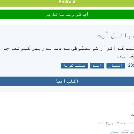
Android
آپ کی ویب سائٹ پر
 بائبل آیت
ّید کے اِقرار کو مضبُوطی سے تھامے رہیں کیونکہ جِس 
چّا ہے۔
اعتبار
امید
تسلیم کرنا
اگلی آیت!
ت
دہ دستاویزات
ی کتابیں