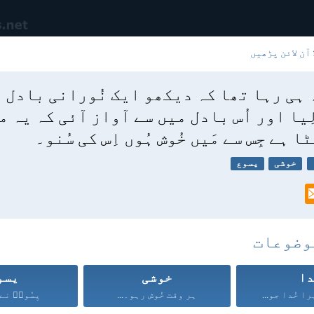
آن لائن پڑھیں
 ہی رہا تھا کہ دیکھو ایک نُورانی بادل نے
ِیا اور اُس بادل میں سے آواز آئی کہ یہ م
 ہے جِس سے مَیں خُوش ہُوں اِس کی سُنو۔
خوشی
یسوع
وضوعات
ا
خوشی
یسو
ا خُدا جو...
ہر وقت خُوش رہو۔...
یِسُوعؔ نے ا