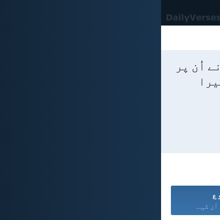
 اُن پر
یرا
ع
ُن کی...