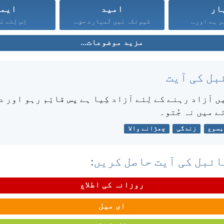
ار
امید
ایم
ر ہے اور...
کیونکہ مَیں تُمہارے حق...
اِس لِئے مَی
مزید موضوعات...
بل کی آیت
ں آزاد رہنے کے لِئے آزاد کِیا ہے پس قائِم رہو اور 
ئے میں نہ جُتو۔
یسوع
زندگی
چھڑانے والا
ئبل کی آیت حاصل کریں:
روزانہ کی اطلاع
ای میل