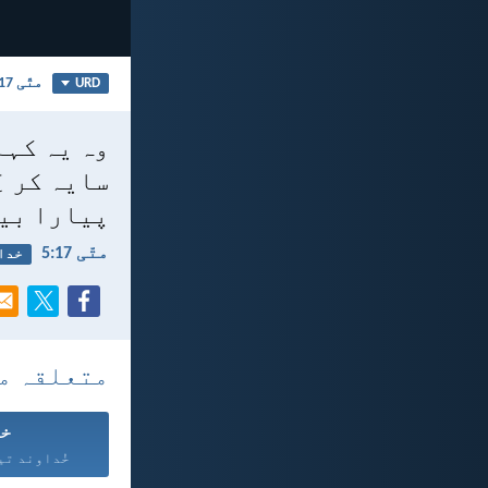
متّی 17
URD
وہ یہ کہہ
سایہ کر ل
پیارا بیٹا
متّی 17:‏5
خدا
متعلقہ م
خد
خُداوند تیر