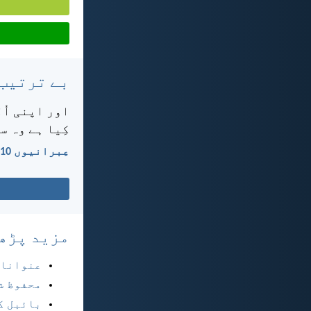
بے ترتیب
اور اپنی اُم
کِیا ہے وہ س
عِبرانیوں 10:‏23
مزید پڑھ
عنوانا
محفوظ ش
بائبل ک