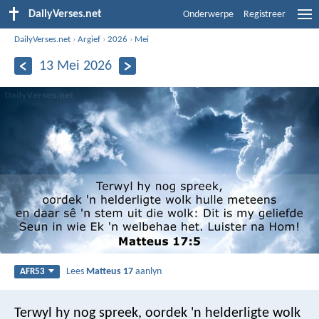
DailyVerses.net
Onderwerpe
Registreer
DailyVerses.net
›
Argief
›
2026
›
Mei
13 Mei 2026
Lees
Matteus 17
aanlyn
AFR53
Terwyl hy nog spreek, oordek 'n helderligte wolk