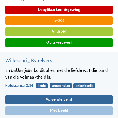
Daaglikse kennisgewing
E-pos
Android
Op u webwerf
Willekeurig Bybelvers
En
beklee julle
bo dit alles met die liefde wat die band
van die volmaaktheid is.
Kolossense 3:14
liefde
gemeenskap
onberispelik
Volgende vers!
Met beeld