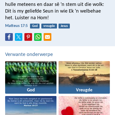
hulle meteens en daar sê 'n stem uit die wolk:
Dit is my geliefde Seun in wie Ek 'n welbehae
het. Luister na Hom!
Matteus 17:5
God
vreugde
Jesus
Verwante onderwerpe
God
Vreugde