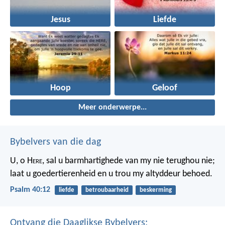
Jesus
Liefde
Hoop
Geloof
Meer onderwerpe...
Bybelvers van die dag
U, o H
ere
, sal u barmhartighede van my nie terughou nie;
laat u goedertierenheid en u trou my altyddeur behoed.
Psalm 40:12
liefde
betroubaarheid
beskerming
Ontvang die Daaglikse Bybelvers: