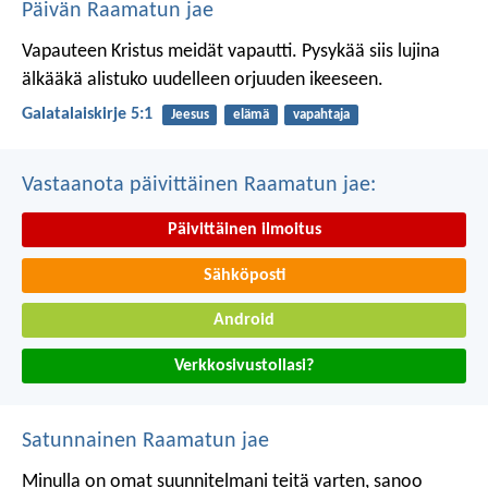
Päivän Raamatun jae
Vapauteen Kristus meidät vapautti. Pysykää siis lujina
älkääkä alistuko uudelleen orjuuden ikeeseen.
Galatalaiskirje 5:1
Jeesus
elämä
vapahtaja
Vastaanota päivittäinen Raamatun jae:
Päivittäinen ilmoitus
Sähköposti
Android
Verkkosivustollasi?
Satunnainen Raamatun jae
Minulla on omat suunnitelmani teitä varten, sanoo