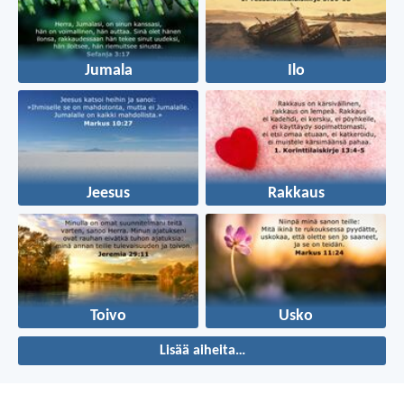
Jumala
Ilo
Jeesus
Rakkaus
Toivo
Usko
Lisää aiheita…