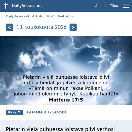
DailyVerses.net
Aiheet
Tilaa
DailyVerses.net
›
Arkisto
›
2026
›
Toukokuu
13. toukokuuta 2026
Lue
Matteus 17
verkossa
KR92
Pietarin vielä puhuessa loistava pilvi verhosi