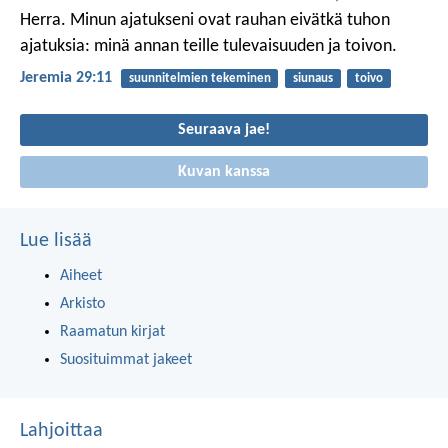
Herra. Minun ajatukseni ovat rauhan eivätkä tuhon
ajatuksia: minä annan teille tulevaisuuden ja toivon.
Jeremia 29:11
suunnitelmien tekeminen
siunaus
toivo
Seuraava jae!
Kuvan kanssa
Lue lisää
Aiheet
Arkisto
Raamatun kirjat
Suosituimmat jakeet
Lahjoittaa