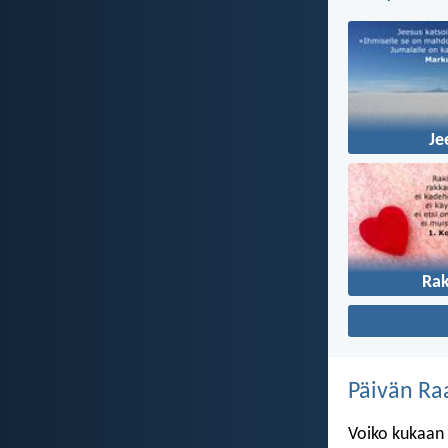
Je
Ra
Päivän Ra
Voiko kukaan 