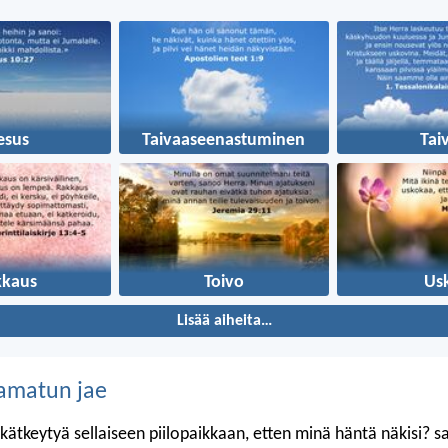
esus
Taivaaseenastuminen
Tai
kkaus
Toivo
Us
Lisää aiheita…
amatun jae
kätkeytyä sellaiseen piilopaikkaan, etten minä häntä näkisi? 