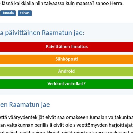
 läsnä kaikkialla niin taivaassa kuin maassa? sanoo Herra.
Jumala
taivas
a päivittäinen Raamatun jae:
Päivittäinen ilmoitus
Sähköposti
Android
Verkkosivustollasi?
nen Raamatun jae
 että vääryydentekijät eivät saa omakseen Jumalan valtakunta
an valtakunnan perillisiä eivät ole siveettömyyden harjoittajat