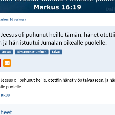
arkus 16
verkossa
Jeesus oli puhunut heille tämän, hänet otetti
 ja hän istuutui Jumalan oikealle puolelle.
Jeesus
taivaaseenastuminen
taivas
Jeesus oli puhunut heille, otettiin hänet ylös taivaaseen, ja hän
lle puolelle.
- KR38
aiheet