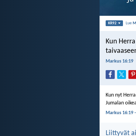
Lue
M
KR92
Kun Herra 
taivaaseen
Markus 16:19
Kun nyt Herra 
Jumalan oikea
Markus 16:19 
Liittyvät 