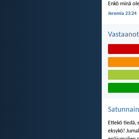
Enkö minä ole
Jeremia 23:24
Vastaanot
Satunnai
Ettekö tiedä,
eksykö! Jumal