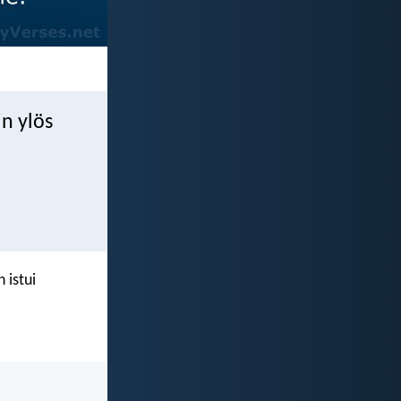
in ylös
 istui