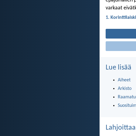
epäjumalien p
varkaat eivätk
1. Korinttilaisk
Lue lisää
Aiheet
Arkisto
Raamatun
Suositui
Lahjoittaa