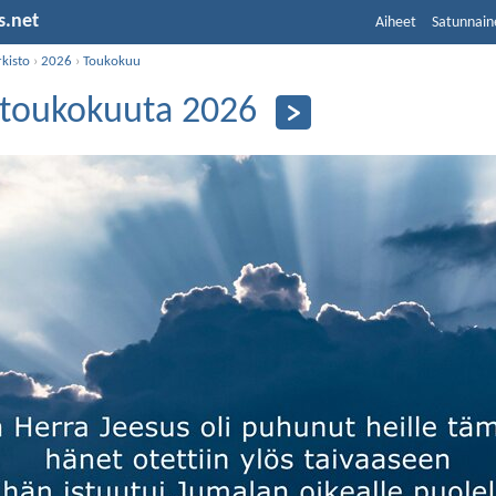
s.net
Aiheet
Satunnain
kisto
›
2026
›
Toukokuu
 toukokuuta 2026