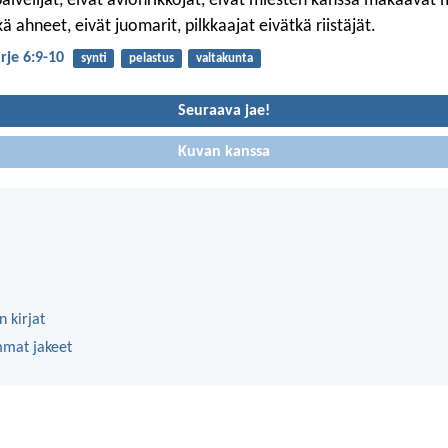
alvelijat, eivät avionrikkojat, eivät miesten kanssa makaavat 
ä ahneet, eivät juomarit, pilkkaajat eivätkä riistäjät.
irje 6:9-10
synti
pelastus
valtakunta
Seuraava jae!
Kuvan kanssa
 kirjat
mmat jakeet