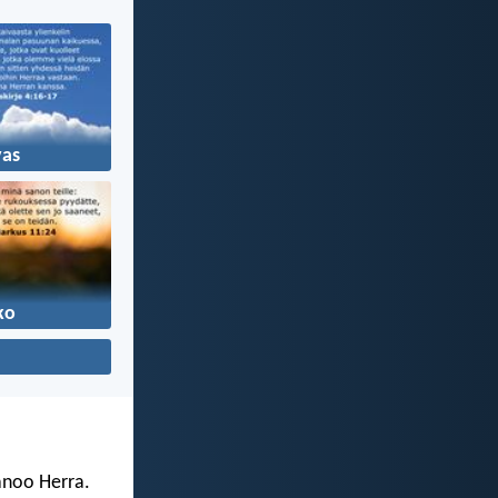
vas
ko
sanoo Herra.