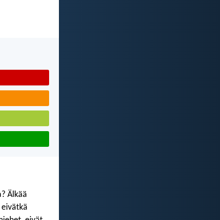
a? Älkää
 eivätkä