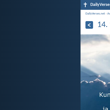
DailyVerse
DailyVerses.net
›
Ar
14.