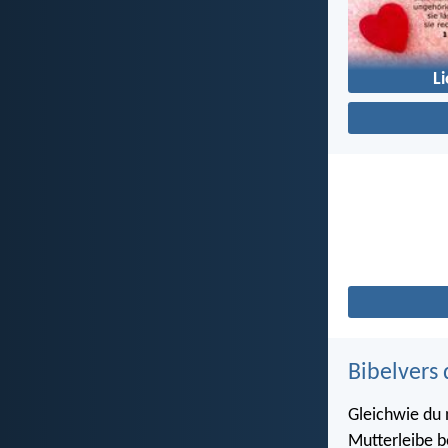
L
Bibelvers 
Gleichwie du
Mutterleibe b