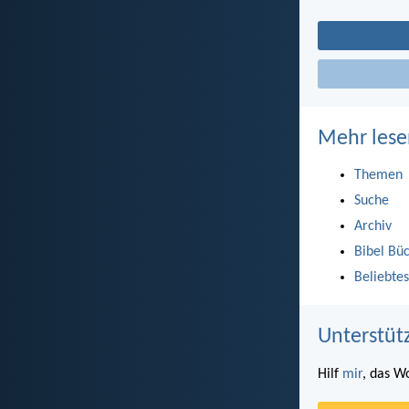
Mehr lese
Themen
Suche
Archiv
Bibel Bü
Beliebtes
Unterstüt
Hilf
mir
, das W