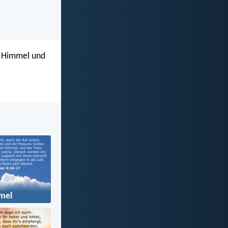
n Himmel und
mel