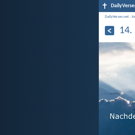
DailyVerse
DailyVerses.net
›
A
14.