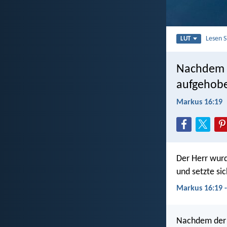
Lesen 
LUT
Nachdem d
aufgehobe
Markus 16:19
Der Herr wur
und setzte si
Markus 16:19 -
Nachdem der 