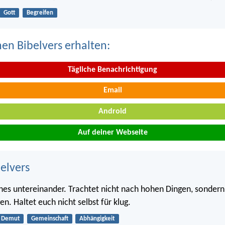
Gott
Begreifen
nen Bibelvers erhalten:
Tägliche Benachrichtigung
Email
Android
Auf deiner Webseite
belvers
nnes untereinander. Trachtet nicht nach hohen Dingen, sondern
en. Haltet euch nicht selbst für klug.
Demut
Gemeinschaft
Abhängigkeit