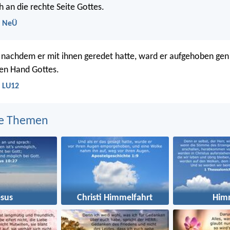
h an die rechte Seite Gottes.
- NeÜ
, nachdem er mit ihnen geredet hatte, ward er aufgehoben ge
hten Hand Gottes.
- LU12
e Themen
esus
Christi Himmelfahrt
Him