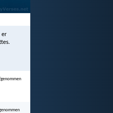
 er
tes.
aufgenommen
ufgenommen