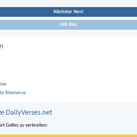
Nächster Vers!
Mit Bild
n
cher
te Bibelverse
ze DailyVerses.net
ort Gottes zu verbreiten: