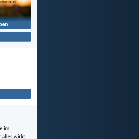
ben
e im
alles wirkt.