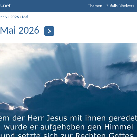
s.net
Themen
Zufalls Bibelvers
rchiv
›
2026
›
Mai
 Mai 2026