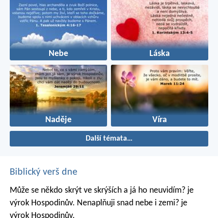
Nebe
Láska
Naděje
Víra
Další témata…
Biblický verš dne
Může se někdo skrýt ve skrýších
a já ho neuvidím? je
výrok Hospodinův.
Nenaplňuji snad nebe i zemi? je
výrok Hospodinův.