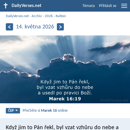
DailyVerses.net
Témata
Přihlásit se
DailyVerses.net
›
Archiv
›
2026
›
Květen
14. května 2026
Přečtěte si
Marek 16
online
ČEP
Když jim to Pán řekl, byl vzat vzhůru do nebe a