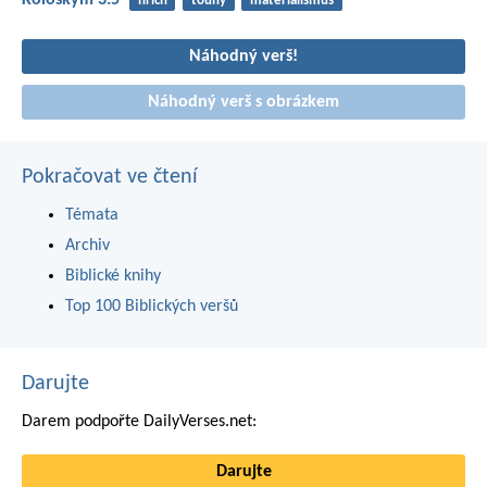
Koloským 3:5
hřích
touhy
materialismus
Náhodný verš!
Náhodný verš s obrázkem
Pokračovat ve čtení
Témata
Archiv
Biblické knihy
Top 100 Biblických veršů
Darujte
Darem podpořte DailyVerses.net:
Darujte