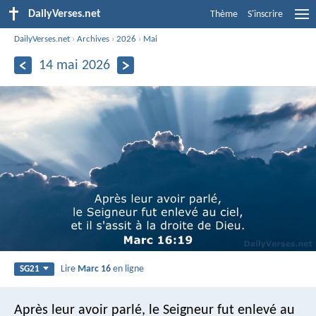
DailyVerses.net
Thème
S'inscrire
DailyVerses.net
›
Archives
›
2026
›
Mai
14 mai 2026
Lire
Marc 16
en ligne
SG21
Après leur avoir parlé, le Seigneur fut enlevé au