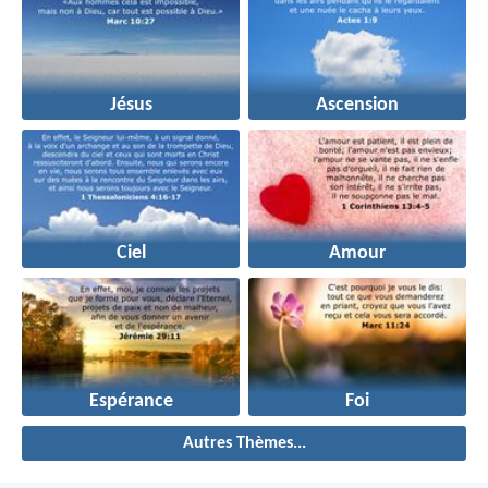
Jésus
Ascension
Ciel
Amour
Espérance
Foi
Autres Thèmes...