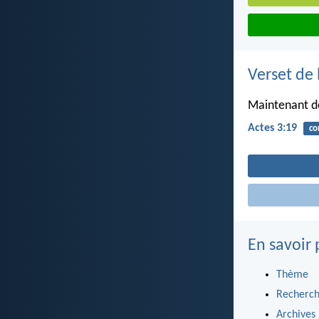
Verset de 
Maintenant do
Actes 3:19
co
En savoir 
Thème
Recherch
Archives