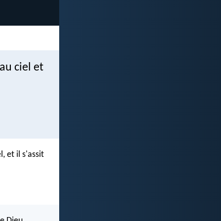
au ciel et
 et il s'assit
de Dieu.