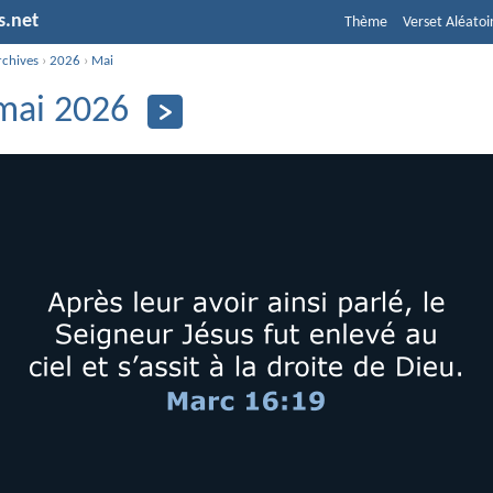
s.net
Thème
Verset Aléatoi
rchives
›
2026
›
Mai
mai 2026