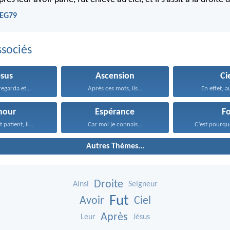
NEG79
sociés
ésus
Ascension
Ci
regarda et...
Après ces mots, ils...
En effet, au
mour
Espérance
Fo
 patient, il...
Car moi je connais...
C’est pourquo
Autres Thèmes...
Droite
Ainsi
Seigneur
Fut
Avoir
Ciel
Après
Leur
Jésus