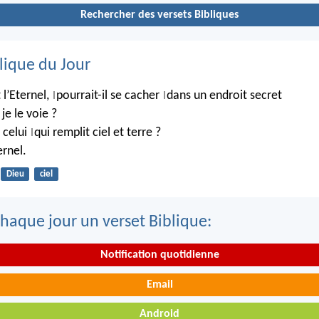
Rechercher des versets Bibliques
lique du Jour
 l’Eternel,
pourrait-il se cacher
dans un endroit secret
|
|
je le voie ?
 celui
qui remplit ciel et terre ?
|
rnel.
Dieu
ciel
haque jour un verset Biblique:
Notification quotidienne
Email
Android