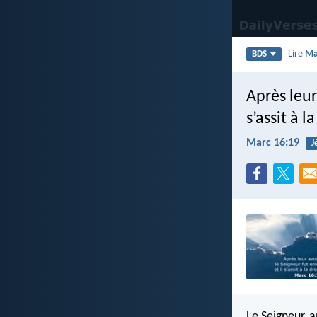
Lire
Ma
BDS
Après leur
s’assit à l
Marc 16:19
J
Le Seigneur, ap