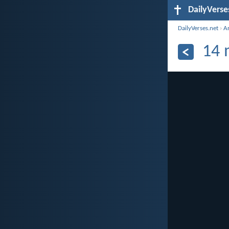
DailyVerse
DailyVerses.net
›
A
14 