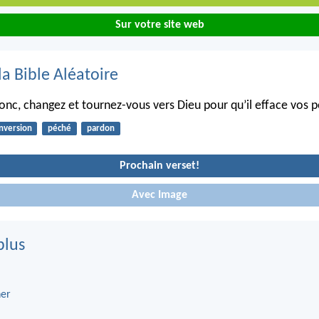
Sur votre site web
la Bible Aléatoire
nc, changez et tournez-vous vers Dieu pour qu’il efface vos 
nversion
péché
pardon
Prochain verset!
Avec Image
plus
er