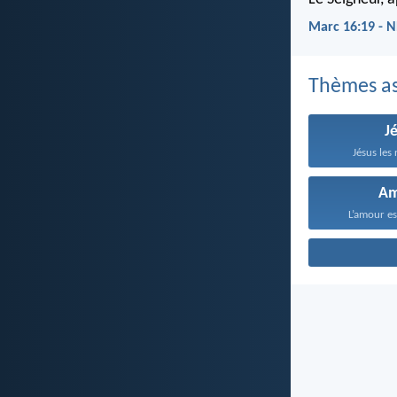
Marc 16:19 - 
Thèmes as
J
Jésus les 
A
L’amour est