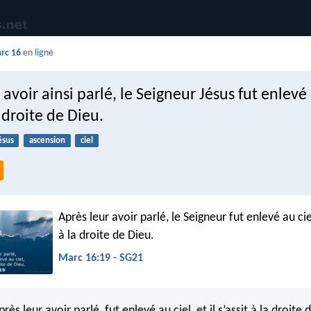
rc 16
en ligne
 avoir ainsi parlé, le Seigneur Jésus fut enlevé 
a droite de Dieu.
ésus
ascension
ciel
Après leur avoir parlé, le Seigneur fut enlevé au ciel,
à la droite de Dieu.
Marc 16:19 - SG21
rès leur avoir parlé, fut enlevé au ciel, et il s’assit à la droite 