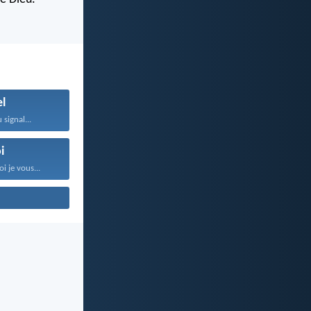
el
 signal...
i
i je vous...