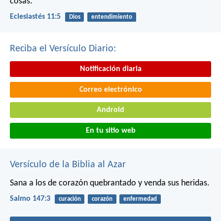
cosas.
Eclesiastés 11:5
Dios
entendimiento
Reciba el Versículo Diario:
Notificación diaria
Correo electrónico
Android
En tu sitio web
Versículo de la Biblia al Azar
Sana a los de corazón quebrantado
y venda sus heridas.
Salmo 147:3
curación
corazón
enfermedad