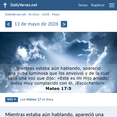
DailyVerses.net
Temas
Registrar
DailyVerses.net
›
Archivo
›
2026
›
Mayo
13 de mayo de 2026
Lea
Mateo 17
en línea
NVI
Mientras estaba aún hablando, apareció una