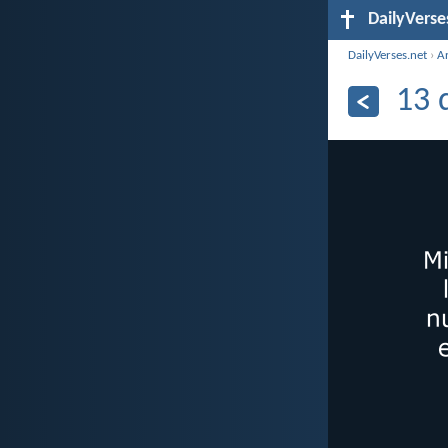
DailyVerse
DailyVerses.net
›
A
13 