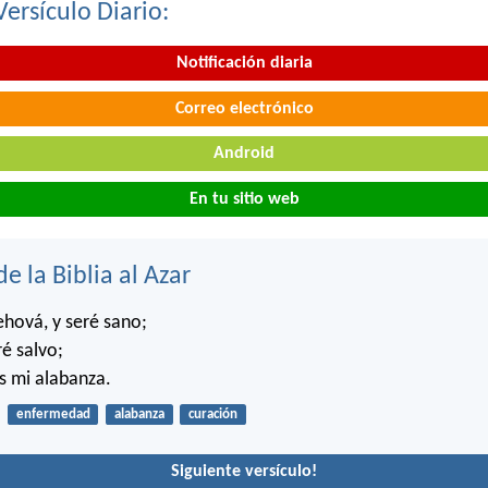
Versículo Diario:
Notificación diaria
Correo electrónico
Android
En tu sitio web
de la Biblia al Azar
hová, y seré sano;
ré salvo;
s mi alabanza.
enfermedad
alabanza
curación
Siguiente versículo!