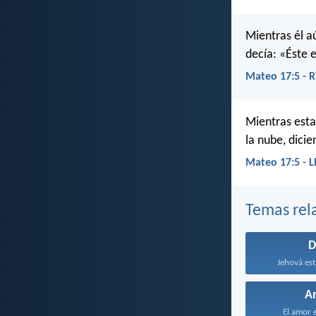
Mientras él a
decía: «Éste 
Mateo 17:5 - 
Mientras esta
la nube, dici
Mateo 17:5 - 
Temas rel
D
Jehová est
A
El amor e