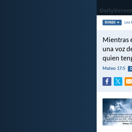
Lea
RVR60
Mientras é
una voz de
quien teng
Mateo 17:5
D