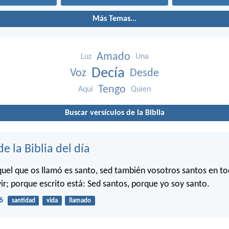
Más Temas...
Amado
Luz
Una
Decía
Voz
Desde
Tengo
Aquí
Quien
Buscar versículos de la Biblia
de la Biblia del día
uel que os llamó es santo, sed también vosotros santos en to
ir; porque escrito está: Sed santos, porque yo soy santo.
6
santidad
vida
llamado