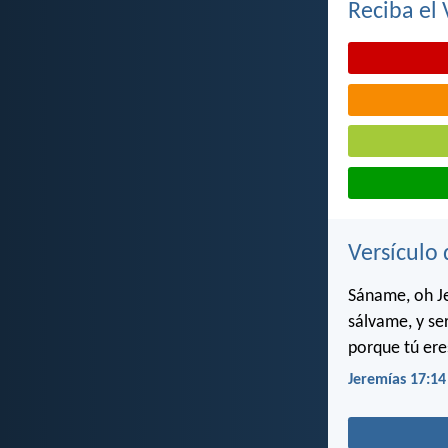
Reciba el 
Versículo 
Sáname, oh Je
sálvame, y se
porque tú ere
Jeremías 17:14