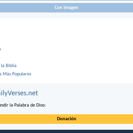
Con imagen
a
 la Biblia
os Más Populares
ilyVerses.net
ndir la Palabra de Dios:
Donación