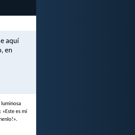
he aquí
o, en
e luminosa
: «Este es mi
henlo!».