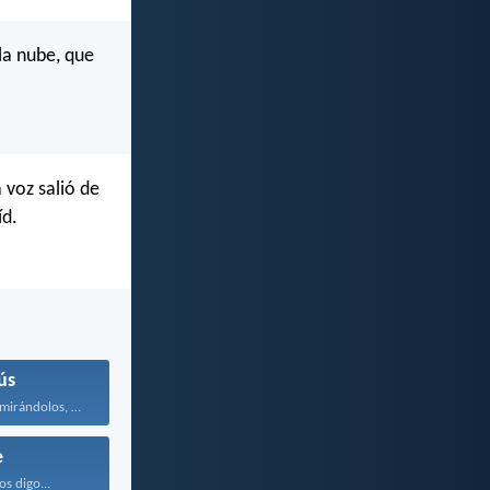
la nube, que
 voz salió de
íd.
ús
Entonces Jesús, mirándolos, dijo...
e
os digo...