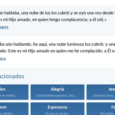
ún hablaba, una nube de luz los cubrió y se oyó una voz desde 
es mi Hijo amado, en quien tengo complacencia; a él oíd.»
RVR95
ba aún hablando, he aquí, una nube luminosa los cubrió; y una
endo: Este es mi Hijo amado en quien me he complacido; a Él o
LBLA
acionados
ios
Alegría
Jes
á en medio...
Estad siempre gozosos. Orad...
mor
Esperanza
F
s sufrido...
Porque yo sé los...
Por tanto, 