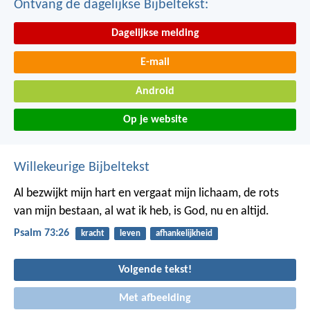
Ontvang de dagelijkse Bijbeltekst:
Dagelijkse melding
E-mail
Android
Op je website
Willekeurige Bijbeltekst
Al bezwijkt mijn hart en vergaat mijn lichaam,
de rots
van mijn bestaan, al wat ik heb,
is God, nu en altijd.
Psalm 73:26
kracht
leven
afhankelijkheid
Volgende tekst!
Met afbeelding