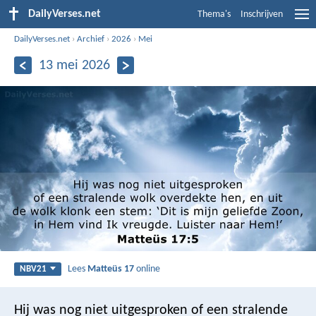
DailyVerses.net
Thema's
Inschrijven
DailyVerses.net
›
Archief
›
2026
›
Mei
13 mei 2026
Lees
Matteüs 17
online
NBV21
Hij was nog niet uitgesproken of een stralende