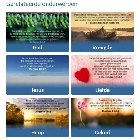
Gerelateerde onderwerpen
God
Vreugde
Jezus
Liefde
Hoop
Geloof