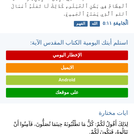
ٱلْعِظَامُ فِي بَطْنِ ٱلْحُبْلَى، كَذَلِكَ لَا تَعْلَمُ أَعْمَالَ
ٱللهِ ٱلَّذِي يَصْنَعُ ٱلْجَمِيعَ.
اَلْجَامِعَةِ ١١:‏٥
الله
الفهم
استلم أيتك اليومية الكتاب المقدس الآية:
الإخطار اليومي
الايميل
Android
على موقعك
ايات مختارة
لِذَلِكَ أَقُولُ لَكُمْ: كُلُّ مَا تَطْلُبُونَهُ حِينَمَا تُصَلُّونَ، فَآمِنُوا أَنْ
تَنَالُوهُ، فَيَكُونَ لَكُمْ.