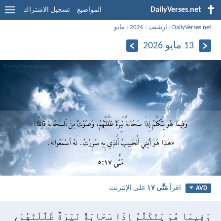
DailyVerses.net
المواضيع
تسجيل الاشتراك
DailyVerses.net
›
ارشيف
›
2026
›
مايو
13 مايو 2026
اقرأ
مَتَّى ١٧
على الإنترنت
AVD
وَفِيمَا هُوَ يَتَكَلَّمُ إِذَا سَحَابَةٌ نَيِّرَةٌ ظَلَّلَتْهُمْ،