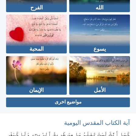
الله
الفرح
يسوع
المحبة
الأمل
الإيمان
مواضيع اخرى
آية الكتاب المقدس اليومية
كَمَا أَنَّكَ لَسْتَ تَعْلَمُ مَا هِيَ طَرِيقُ ٱلرِّيحِ، وَلَا كَيْفَ