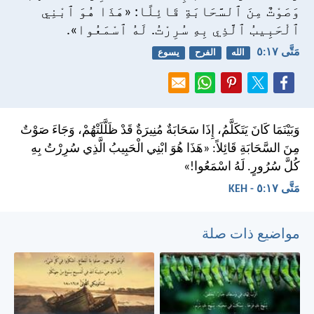
وَصَوْتٌ مِنَ ٱلسَّحَابَةِ قَائِلًا: «هَذَا هُوَ ٱبْنِي
ٱلْحَبِيبُ ٱلَّذِي بِهِ سُرِرْتُ. لَهُ ٱسْمَعُوا».
مَتَّى ١٧:‏٥
الله
الفرح
يسوع
وَبَيْنَمَا كَانَ يَتَكَلَّمُ، إِذَا سَحَابَةٌ مُنِيرَةٌ قَدْ ظَلَّلَتْهُمْ، وَجَاءَ صَوْتٌ
مِنَ السَّحَابَةِ قَائِلاً: «هَذَا هُوَ ابْنِي الْحَبِيبُ الَّذِي سُرِرْتُ بِهِ
كُلَّ سُرُورٍ. لَهُ اسْمَعُوا!»
مَتَّى ١٧:‏٥ - KEH
مواضيع ذات صلة