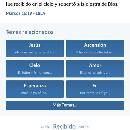
fue recibido en el cielo y se sentó a la diestra de Dios.
Marcos 16:19 - LBLA
Temas relacionados
Jesús
Ascensión
Entonces Jesús, mirándolos, dijo...
Y habiendo dicho estas...
Cielo
Amor
El Señor mismo, con...
El amor es sufrido...
Esperanza
Fe
Porque yo sé los...
Por tanto, os digo...
Más Temas...
Recibido
Cielo
Señor