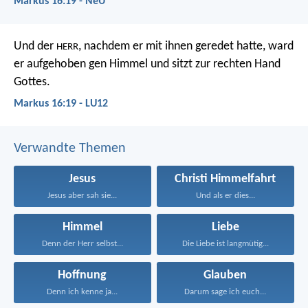
Markus 16:19 - NeÜ
Und der
, nachdem er mit ihnen geredet hatte, ward
HERR
er aufgehoben gen Himmel und sitzt zur rechten Hand
Gottes.
Markus 16:19 - LU12
Verwandte Themen
Jesus
Christi Himmelfahrt
Jesus aber sah sie...
Und als er dies...
Himmel
Liebe
Denn der Herr selbst...
Die Liebe ist langmütig...
Hoffnung
Glauben
Denn ich kenne ja...
Darum sage ich euch...