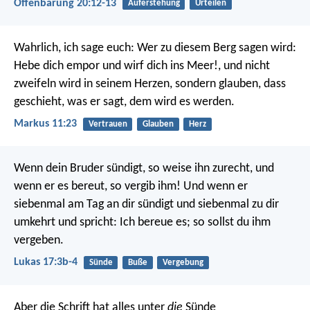
Offenbarung 20:12-13
Auferstehung
Urteilen
Wahrlich, ich sage euch: Wer zu diesem Berg sagen wird:
Hebe dich empor und wirf dich ins Meer!, und nicht
zweifeln wird in seinem Herzen, sondern glauben, dass
geschieht, was er sagt, dem wird es werden.
Markus 11:23
Vertrauen
Glauben
Herz
Wenn dein Bruder sündigt, so weise ihn zurecht, und
wenn er es bereut, so vergib ihm! Und wenn er
siebenmal am Tag an dir sündigt und siebenmal zu dir
umkehrt und spricht: Ich bereue es; so sollst du ihm
vergeben.
Lukas 17:3b-4
Sünde
Buße
Vergebung
Aber die Schrift hat alles unter
die
Sünde