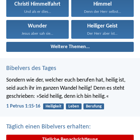
Christi Himmelfahrt
Himmel
Und als er dies...
Denn der Herr selbst...
Wunder
Heiliger Geist
Jesus aber sah sie...
Der Herr aber ist...
Weitere Themen...
Bibelvers des Tages
Sondern wie der, welcher euch berufen hat, heilig ist,
seid auch ihr im ganzen Wandel heilig! Denn es steht
geschrieben: »Seid heilig, denn ich bin heilig.«
1 Petrus 1:15-16
Heiligkeit
Leben
Berufung
Täglich einen Bibelvers erhalten:
Tägliche Benachrichtigung