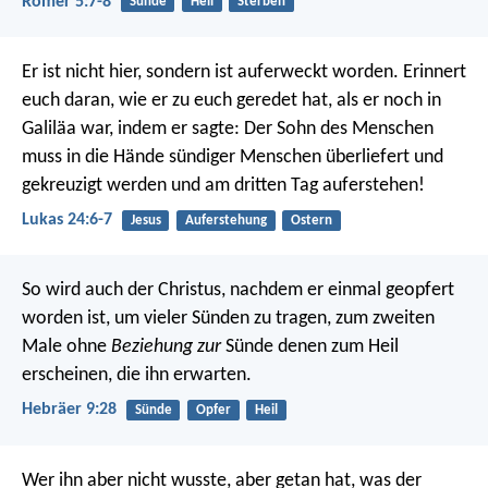
Römer 5:7-8
Sünde
Heil
Sterben
Er ist nicht hier, sondern ist auferweckt worden. Erinnert
euch daran, wie er zu euch geredet hat, als er noch in
Galiläa war, indem er sagte: Der Sohn des Menschen
muss in die Hände sündiger Menschen überliefert und
gekreuzigt werden und am dritten Tag auferstehen!
Lukas 24:6-7
Jesus
Auferstehung
Ostern
So wird auch der Christus, nachdem er einmal geopfert
worden ist, um vieler Sünden zu tragen, zum zweiten
Male ohne
Beziehung zur
Sünde denen zum Heil
erscheinen, die ihn erwarten.
Hebräer 9:28
Sünde
Opfer
Heil
Wer ihn aber nicht wusste, aber getan hat, was der