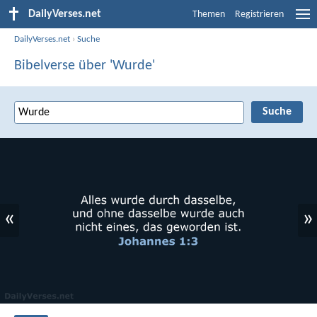
DailyVerses.net
Themen
Registrieren
DailyVerses.net
›
Suche
Bibelverse über 'Wurde'
«
»