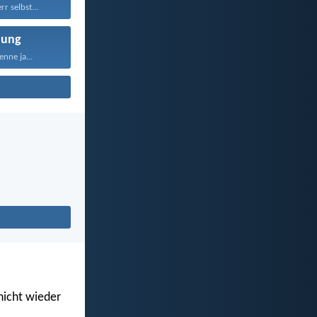
r selbst...
nung
nne ja...
 nicht wieder