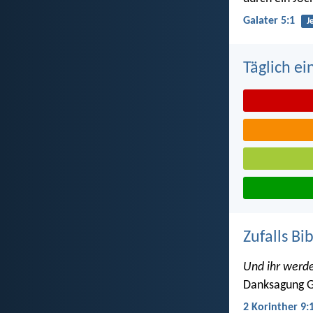
Galater 5:1
J
Täglich ei
Zufalls Bi
Und ihr werd
Danksagung G
2 Korinther 9: