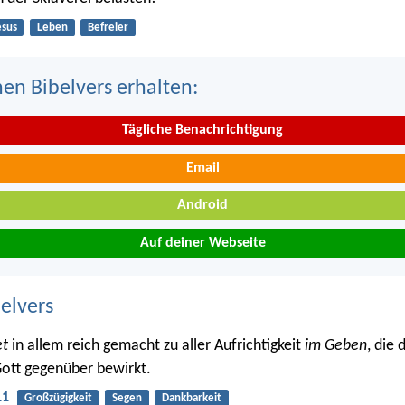
esus
Leben
Befreier
nen Bibelvers erhalten:
Tägliche Benachrichtigung
Email
Android
Auf deiner Webseite
belvers
et
in allem reich gemacht zu aller Aufrichtigkeit
im Geben
, die 
ott gegenüber bewirkt.
11
Großzügigkeit
Segen
Dankbarkeit