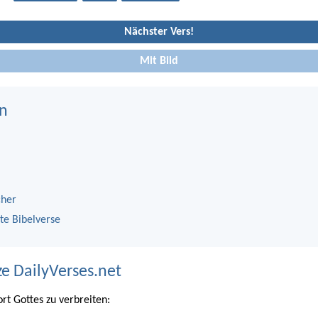
Nächster Vers!
Mit Bild
n
cher
te Bibelverse
ze DailyVerses.net
ort Gottes zu verbreiten: