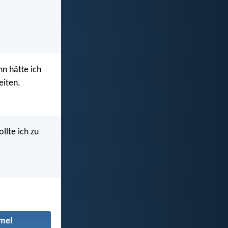
n hätte ich
eiten.
llte ich zu
mel