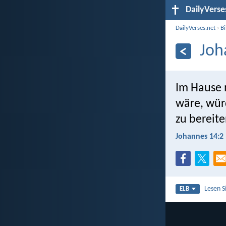
DailyVerse
DailyVerses.net
›
B
Joh
Im Hause 
wäre, würd
zu bereit
Johannes 14:2
Lesen S
ELB