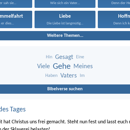
r sah sie...
Wie sich ein Vater...
Denn der Her
Himmelfahrt
Liebe
Hoff
 er dies...
Die Liebe ist langmütig...
Denn ich ke
Weitere Themen...
Gesagt
Hin
Eine
Gehe
Viele
Meines
Vaters
Haben
Im
Bibelverse suchen
des Tages
it hat Christus uns frei gemacht. Steht nun fest und lasst euch
h der Sklaverei belasten!