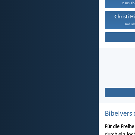
Jesus abe
Christi 
Und als
Bibelvers 
Für die Freihe
durch ein Joc