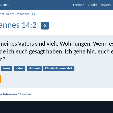
s.net
Themen
Zufalls Bibelvers
ibel Bücher
›
Johannes
›
14
annes 14:2
meines Vaters sind viele Wohnungen. Wenn es
e ich euch gesagt haben: Ich gehe hin, euch e
en?
Jesus
Vater
Himmel
Christi Himmelfahrt
ie
Johannes 14
online