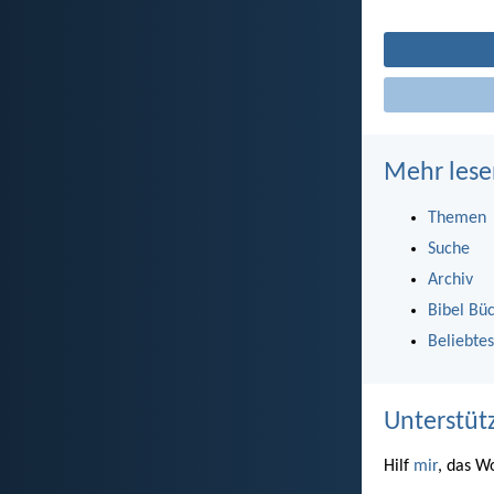
Mehr lese
Themen
Suche
Archiv
Bibel Bü
Beliebtes
Unterstüt
Hilf
mir
, das W