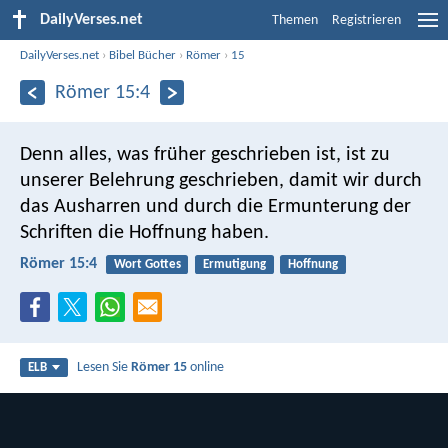
DailyVerses.net
Themen
Registrieren
DailyVerses.net
›
Bibel Bücher
›
Römer
›
15
Römer 15:4
Denn alles, was früher geschrieben ist, ist zu
unserer Belehrung geschrieben, damit wir durch
das Ausharren und durch die Ermunterung der
Schriften die Hoffnung haben.
Römer 15:4
Wort Gottes
Ermutigung
Hoffnung
Lesen Sie
Römer 15
online
ELB