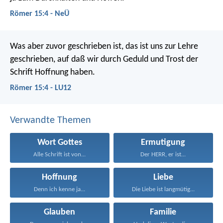
Römer 15:4 - NeÜ
Was aber zuvor geschrieben ist, das ist uns zur Lehre
geschrieben, auf daß wir durch Geduld und Trost der
Schrift Hoffnung haben.
Römer 15:4 - LU12
Verwandte Themen
Wort Gottes
Ermutigung
Alle Schrift ist von...
Der HERR, er ist...
Hoffnung
Liebe
Denn ich kenne ja...
Die Liebe ist langmütig...
Glauben
Familie