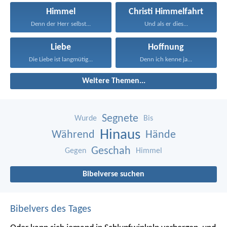
Himmel
Christi Himmelfahrt
Denn der Herr selbst...
Und als er dies...
Liebe
Hoffnung
Die Liebe ist langmütig...
Denn ich kenne ja...
Weitere Themen...
Segnete
Wurde
Bis
Hinaus
Während
Hände
Geschah
Gegen
Himmel
Bibelverse suchen
Bibelvers des Tages