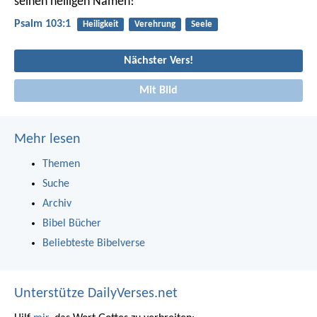
seinen heiligen Namen!
Psalm 103:1
Heiligkeit
Verehrung
Seele
Nächster Vers!
Mit Bild
Mehr lesen
Themen
Suche
Archiv
Bibel Bücher
Beliebteste Bibelverse
Unterstütze DailyVerses.net