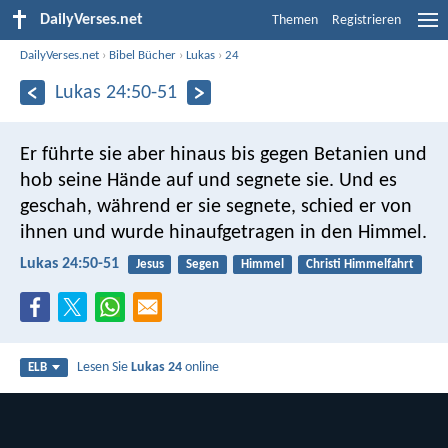
DailyVerses.net
Themen
Registrieren
DailyVerses.net
›
Bibel Bücher
›
Lukas
›
24
Lukas 24:50-51
Er führte sie aber hinaus bis gegen Betanien und
hob seine Hände auf und segnete sie. Und es
geschah, während er sie segnete, schied er von
ihnen und wurde hinaufgetragen in den Himmel.
Lukas 24:50-51
Jesus
Segen
Himmel
Christi Himmelfahrt
Lesen Sie
Lukas 24
online
ELB