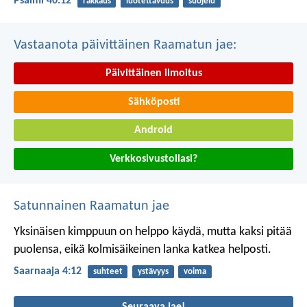
Psalmi 40:12
rakkaus
luotettavuus
suojelu
Vastaanota päivittäinen Raamatun jae:
Päivittäinen ilmoitus
Sähköposti
Android
Verkkosivustollasi?
Satunnainen Raamatun jae
Yksinäisen kimppuun on helppo käydä,
mutta kaksi pitää
puolensa,
eikä kolmisäikeinen lanka katkea helposti.
Saarnaaja 4:12
suhteet
ystävyys
voima