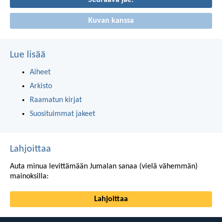
Seuraava jae!
Kuvan kanssa
Lue lisää
Aiheet
Arkisto
Raamatun kirjat
Suosituimmat jakeet
Lahjoittaa
Auta minua levittämään Jumalan sanaa (vielä vähemmän)
mainoksilla:
Lahjoittaa