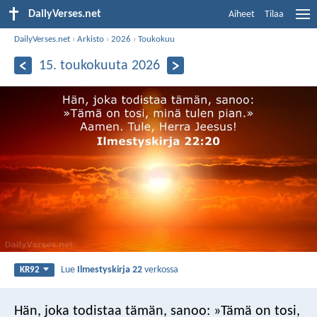
DailyVerses.net
Aiheet
Tilaa
DailyVerses.net
›
Arkisto
›
2026
›
Toukokuu
15. toukokuuta 2026
Lue
Ilmestyskirja 22
verkossa
KR92
Hän, joka todistaa tämän, sanoo: »Tämä on tosi,