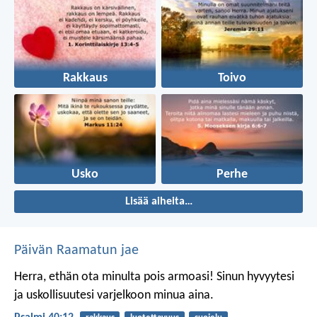
Rakkaus
Toivo
Usko
Perhe
Lisää aiheita…
Päivän Raamatun jae
Herra, ethän ota minulta pois armoasi!
Sinun hyvyytesi
ja uskollisuutesi
varjelkoon minua aina.