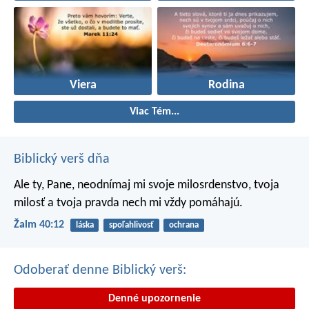
Viera
Rodina
Viac Tém...
Biblický verš dňa
Ale ty, Pane, neodnímaj mi svoje milosrdenstvo,
tvoja
milosť a tvoja pravda nech mi vždy pomáhajú.
Žalm 40:12
láska
spoľahlivosť
ochrana
Odoberať denne Biblický verš:
Denné upozornenie