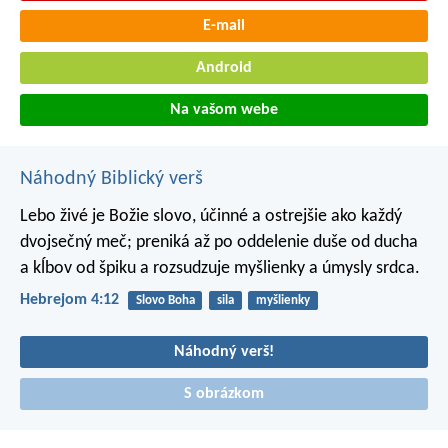
E-mail
Android
Na vašom webe
Náhodný Biblický verš
Lebo živé je Božie slovo, účinné a ostrejšie ako každý
dvojsečný meč; preniká až po oddelenie duše od ducha
a kĺbov od špiku a rozsudzuje myšlienky a úmysly srdca.
Hebrejom 4:12
Slovo Boha
sila
myšlienky
Náhodný verš!
S obrázkom