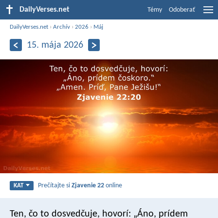
DailyVerses.net
Témy
Odoberať
DailyVerses.net
›
Archív
›
2026
›
Máj
15. mája 2026
Prečítajte si
Zjavenie 22
online
KAT
Ten, čo to dosvedčuje, hovorí: „Áno, prídem