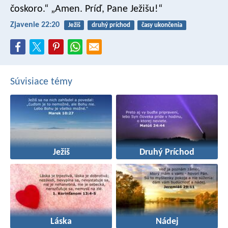
čoskoro.“ „Amen. Príď, Pane Ježišu!“
Zjavenie 22:20
Ježiš
druhý príchod
časy ukončenia
Súvisiace témy
Ježiš
Druhý Príchod
Láska
Nádej