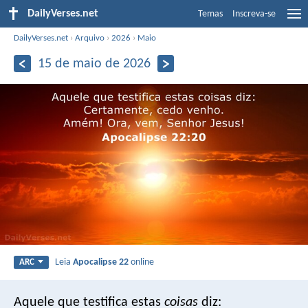
DailyVerses.net
Temas
Inscreva-se
DailyVerses.net
›
Arquivo
›
2026
›
Maio
15 de maio de 2026
Leia
Apocalipse 22
online
ARC
Aquele que testifica estas
coisas
diz: