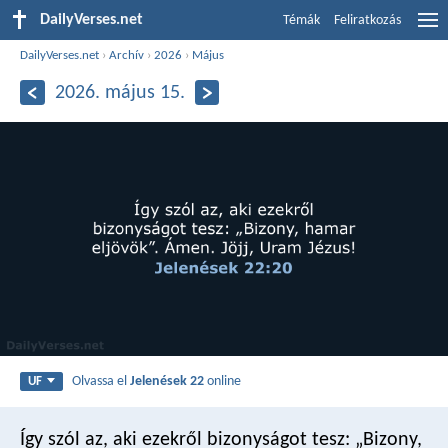
DailyVerses.net
Témák
Feliratkozás
DailyVerses.net
›
Archív
›
2026
›
Május
2026. május 15.
Olvassa el
Jelenések 22
online
UF
Így szól az, aki ezekről bizonyságot tesz: „Bizony,