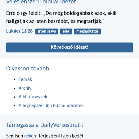
Véletlenszerű bibliai idézet
Erre ő így felelt: „De még boldogabbak azok, akik
hallgatják az Isten beszédét, és megtartják.”
Lukács 11:28
Isten szava
élet
meghallgatás
Következő idézet!
Olvasson tovább
Témák
Archív
Biblia könyvek
A legnépszerűbb bibliai idézetek
Támogassa a DailyVerses.net-t
Segítsen
nekem
terjeszteni Isten igéjét: