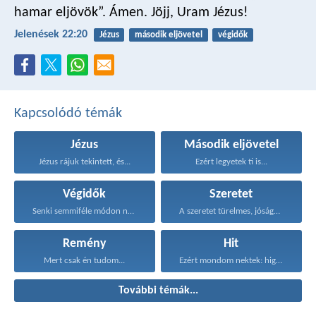
hamar eljövök”. Ámen. Jöjj, Uram Jézus!
Jelenések 22:20
Jézus
második eljövetel
végidők
Kapcsolódó témák
Jézus
Második eljövetel
Jézus rájuk tekintett, és...
Ezért legyetek ti is...
Végidők
Szeretet
Senki semmiféle módon ne...
A szeretet türelmes, jóságos...
Remény
Hit
Mert csak én tudom...
Ezért mondom nektek: higgyétek...
További témák...