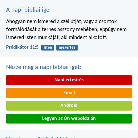
A napi bibliai ige
Ahogyan nem ismered a szél útját,
vagy a csontok
formálódását
a terhes asszony méhében,
éppúgy nem
ismered Isten munkáját,
aki mindent alkotott.
Prédikátor 11:5
Isten
megértés
Nézze meg a napi bibliai igét:
Napi értesítés
Email
Android
Legyen az Ön weboldalán