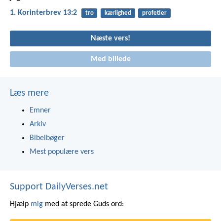
1. Korinterbrev 13:2
tro
kærlighed
profetier
Næste vers!
Med billede
Læs mere
Emner
Arkiv
Bibelbøger
Mest populære vers
Support DailyVerses.net
Hjælp
mig
med at sprede Guds ord: