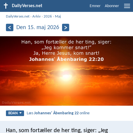
DailyVerses.net
Emner
Abonner
DailyVerses.net
›
Arkiv
›
2026
›
Maj
Den 15. maj 2026
Læs
Johannesʼ Åbenbaring 22
online
BDAN
Han, som fortæller de her ting, siger: „Jeg