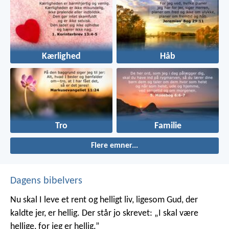
Kærlighed
Håb
Tro
Familie
Flere emner...
Dagens bibelvers
Nu skal I leve et rent og helligt liv, ligesom Gud, der
kaldte jer, er hellig. Der står jo skrevet: „I skal være
hellige, for jeg er hellig.”