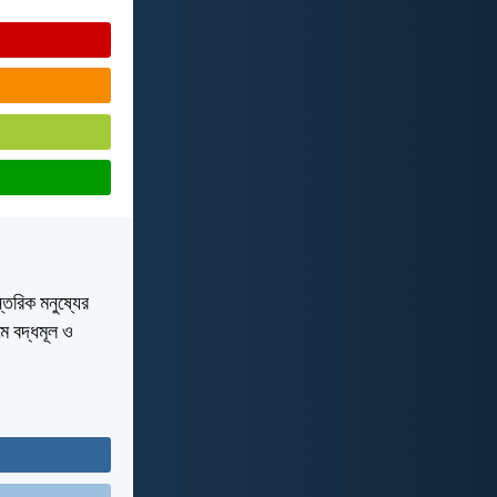
্তরিক মনুষ্যের
মে বদ্ধমূল ও