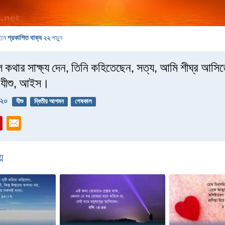
ইনে
প্রকাশিত বাক্য ২২
পড়ুন
 কথার সাক্ষ্য দেন, তিনি কহিতেছেন, সত্য, আমি শীঘ্র আসি
 যীশু, আইস।
:২০
যীশু
দ্বিতীয় আগমন
শেষকাল
়