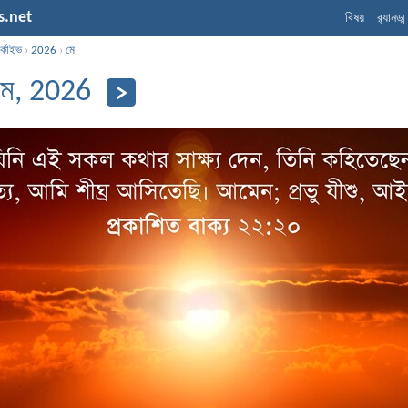
s.net
বিষয়
র‌্যানড্
্কাইভ
›
2026
›
মে
মে, 2026