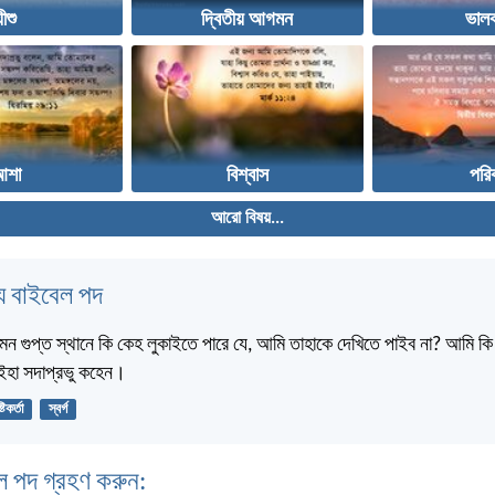
যীশু
দ্বিতীয় আগমন
ভালব
আশা
বিশ্বাস
পরি
আরো বিষয়...
 বাইবেল পদ
মন গুপ্ত স্থানে কি কেহ লুকাইতে পারে যে, আমি তাহাকে দেখিতে পাইব না? আমি কি স্
? ইহা সদাপ্রভু কহেন।
্টিকর্তা
স্বর্গ
ল পদ গ্রহণ করুন: