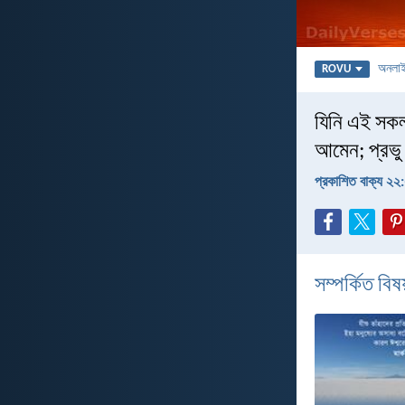
অনলা
ROVU
যিনি এই সকল
আমেন; প্রভু
প্রকাশিত বাক্য ২২
সম্পর্কিত বিষয