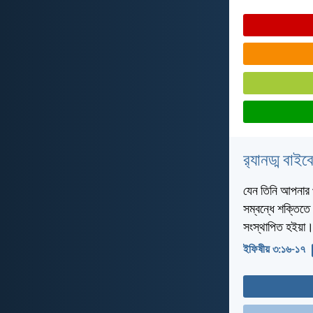
র‌্যানড্ম বাই
যেন তিনি আপনার প
সম্বন্ধে শক্তিতে 
সংস্থাপিত হইয়া
ইফিষীয় ৩:১৬-১৭