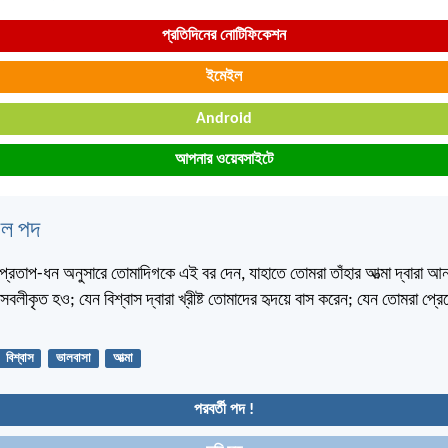
প্রতিদিনের নোটিফিকেশন
ইমেইল
Android
আপনার ওয়েবসাইটে
বেল পদ
্রতাপ-ধন অনুসারে তোমাদিগকে এই বর দেন, যাহাতে তোমরা তাঁহার আত্মা দ্বারা আন
সবলীকৃত হও; যেন বিশ্বাস দ্বারা খ্রীষ্ট তোমাদের হৃদয়ে বাস করেন; যেন তোমরা প্রে
।
বিশ্বাস
ভালবাসা
আত্মা
পরবর্তী পদ !