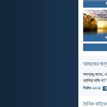
আজকের জন্য
সদাপ্রভু কহেন, এ
ব্যাপিয়া থাকি না
যিরমিয় ২৩:২৪
সৃষ
দৈনিক বাইবে