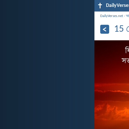
DailyVerse
DailyVerses.net
›
আর
15 