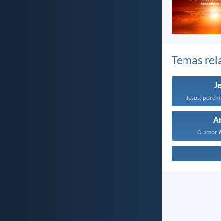
Temas rel
J
Jesus, porém,
A
O amor é