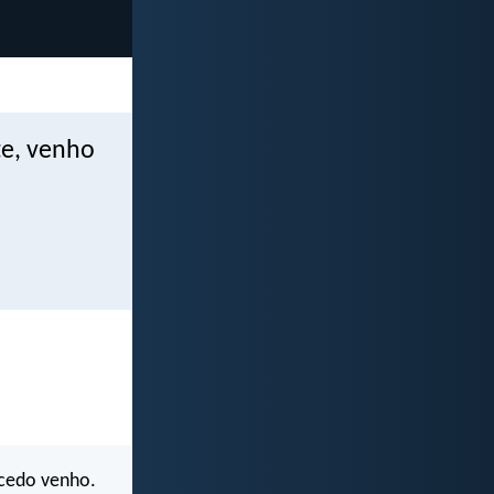
te, venho
 cedo venho.