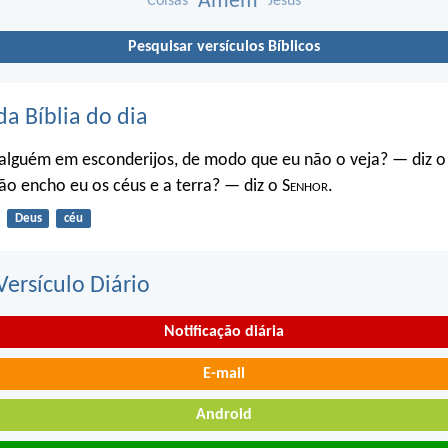
Amém
Coisas
Jesus
Pesquisar versículos Bíblicos
da Bíblia do dia
 alguém em esconderijos, de modo que eu não o veja? — diz o
ão encho eu os céus e a terra? — diz o S
enhor
.
Deus
céu
ersículo Diário
Notificação diária
E-mail
Android