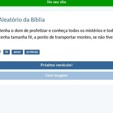
No seu site
Aleatório da Bíblia
tenha o dom de profetizar e conheça todos os mistérios e tod
tenha tamanha fé, a ponto de transportar montes, se não tive
2
fé
amor
profecia
Próximo versículo!
Com imagem