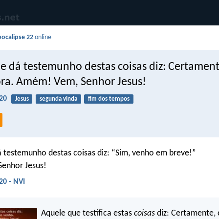
ocalipse 22
online
e dá testemunho destas coisas diz: Certamen
a. Amém! Vem, Senhor Jesus!
20
Jesus
segunda vinda
fim dos tempos
 testemunho destas coisas diz: “Sim, venho em breve!”
enhor Jesus!
20 - NVI
Aquele que testifica estas
coisas
diz: Certamente,