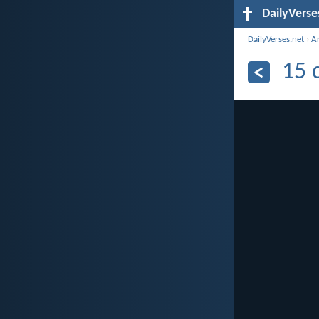
DailyVerse
DailyVerses.net
›
A
15 