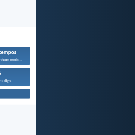
 tempos
enhum modo...
é
os digo...