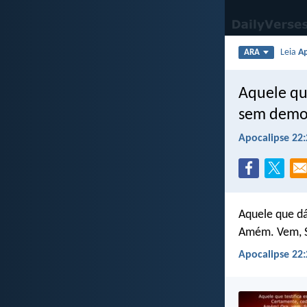
Leia
Ap
ARA
Aquele qu
sem demor
Apocalipse 22:
Aquele que dá
Amém. Vem, S
Apocalipse 22: