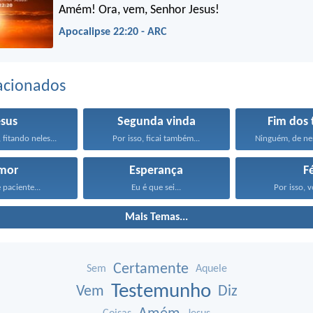
Amém! Ora, vem, Senhor Jesus!
Apocalipse 22:20 - ARC
acionados
esus
Segunda vinda
Fim dos
 fitando neles...
Por isso, ficai também...
Ninguém, de n
mor
Esperança
F
 paciente...
Eu é que sei...
Por isso, v
Mais Temas...
Certamente
Sem
Aquele
Testemunho
Vem
Diz