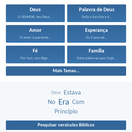
Deus
Palavra de Deus
O SENHOR, teu Deus...
Toda a Escritura é...
Amor
Esperança
O amor é paciente...
Eu é que sei...
Fé
Família
Por isso, vos digo...
Estas palavras que, hoje...
Mais Temas...
Estava
Deus
Era
No
Com
Princípio
Pesquisar versículos Bíblicos