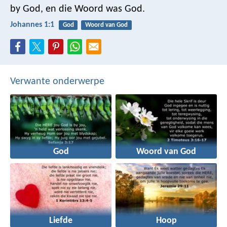
by God, en die Woord was God.
Johannes 1:1
God
Woord van God
Verwante onderwerpe
God
Woord van God
Liefde
Hoop