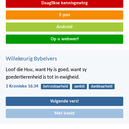
Daaglikse kennisgewing
E-pos
Android
Op u webwerf
Willekeurig Bybelvers
Loof die H
ere
, want Hy is goed,
want sy
goedertierenheid is tot in ewigheid.
1 Kronieke 16:34
betroubaarheid
aanbid
dankbaarheid
Volgende vers!
Met beeld