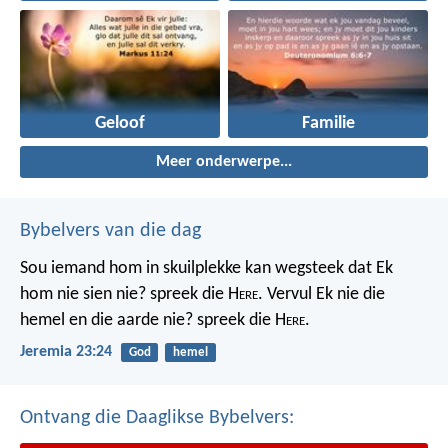
Geloof
Familie
Meer onderwerpe...
Bybelvers van die dag
Sou iemand hom in skuilplekke kan wegsteek dat Ek
hom nie sien nie? spreek die H
ere
. Vervul Ek nie die
hemel en die aarde nie? spreek die H
ere
.
Jeremia 23:24
God
hemel
Ontvang die Daaglikse Bybelvers: