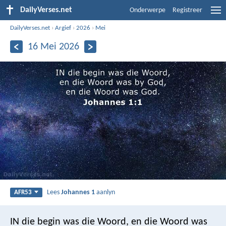
DailyVerses.net
Onderwerpe
Registreer
DailyVerses.net
›
Argief
›
2026
›
Mei
16 Mei 2026
Lees
Johannes 1
aanlyn
AFR53
IN die begin was die Woord, en die Woord was