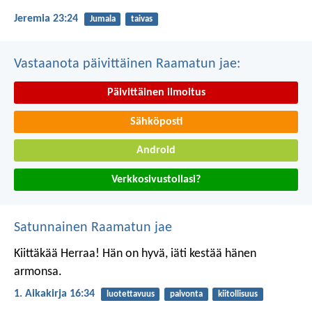
Jeremia 23:24
Jumala
taivas
Vastaanota päivittäinen Raamatun jae:
Päivittäinen ilmoitus
Sähköposti
Android
Verkkosivustollasi?
Satunnainen Raamatun jae
Kiittäkää Herraa!
Hän on hyvä,
iäti kestää hänen
armonsa.
1. Aikakirja 16:34
luotettavuus
palvonta
kiitollisuus