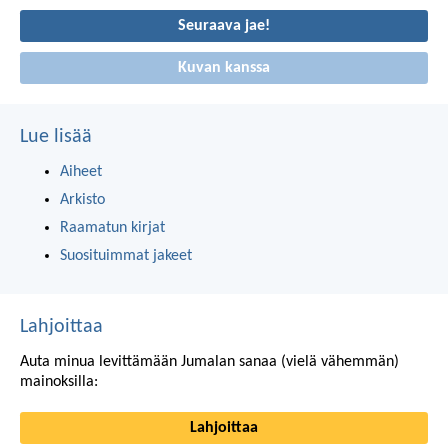
Seuraava jae!
Kuvan kanssa
Lue lisää
Aiheet
Arkisto
Raamatun kirjat
Suosituimmat jakeet
Lahjoittaa
Auta minua levittämään Jumalan sanaa (vielä vähemmän)
mainoksilla:
Lahjoittaa