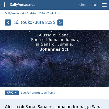
DailyVerses.net
Aiheet
Tilaa
DailyVerses.net
›
Arkisto
›
2026
›
Toukokuu
16. toukokuuta 2026
Lue
Johannes 1
verkossa
KR92
Alussa oli Sana. Sana oli Jumalan luona, ja Sana