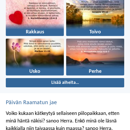
Rakkaus
Toivo
Usko
Perhe
Lisää aiheita…
Päivän Raamatun jae
Voiko kukaan kätkeytyä sellaiseen piilopaikkaan, etten
minä häntä näkisi? sanoo Herra.
Enkö minä ole läsnä
kaikkialla niin taivaassa kuin maassa? sanoo Herra.