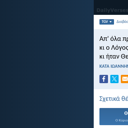
Διαβά
TGV
Απ’ όλα π
κι ο Λόγο
κι ήταν Θ
ΚΑΤΑ ΙΩΑΝΝΗΝ
Σχετικά θ
Θ
Ο Κύριος