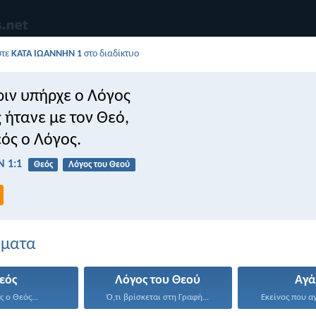
στε
ΚΑΤΑ ΙΩΑΝΝΗΝ 1
στο διαδίκτυο
ριν υπήρχε ο Λόγος
ς ήτανε με τον Θεό,
εός ο Λόγος.
 1:1
Θεός
Λόγος του Θεού
έματα
εός
Λόγος του Θεού
Αγά
 ο Θεός...
Ό,τι βρίσκεται στη Γραφή...
Εκείνος που αγ