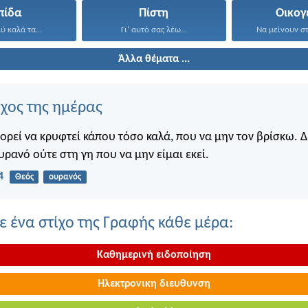
πίδα
Πίστη
Οικογ
 καλά τα...
Γι’ αυτό σας λέω...
Να μείνουν στ
Άλλα θέματα ...
ίχος της ημέρας
πορεί να κρυφτεί κάπου τόσο καλά, που να μην τον βρίσκω. 
υρανό ούτε στη γη που να μην είμαι εκεί.
4
Θεός
ουρανός
 ένα στίχο της Γραφής κάθε μέρα:
Καθημερινή ειδοποίηση
Ηλεκτρονικη διευθυνση