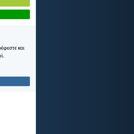
ρέφεστε και
ί.