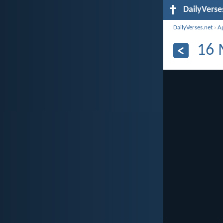
DailyVerse
DailyVerses.net
›
Α
16 