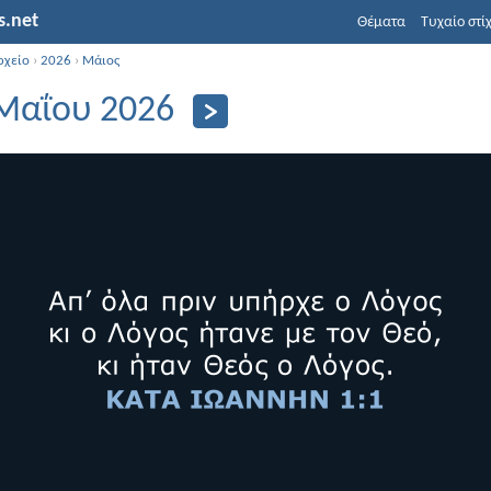
s.net
Θέματα
Τυχαίο στί
ρχείο
›
2026
›
Μάιος
Μαΐου 2026