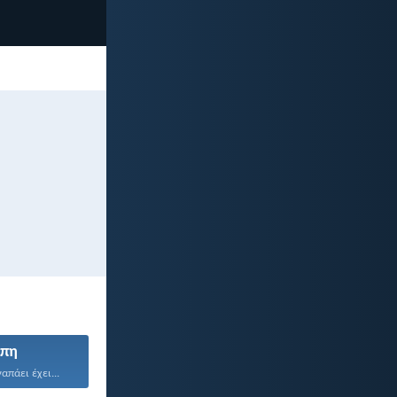
πη
απάει έχει...