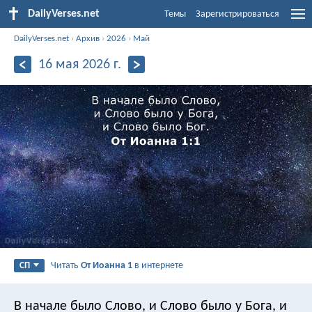
DailyVerses.net
Темы
Зарегистрироваться
DailyVerses.net
›
Архив
›
2026
›
Май
16 мая 2026 г.
Читать
От Иоанна 1
в интернете
СП
В начале было Слово, и Слово было у Бога, и