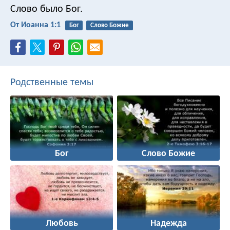
Слово было Бог.
От Иоанна 1:1
Бог
Слово Божие
Родственные темы
Бог
Слово Божие
Любовь
Надежда