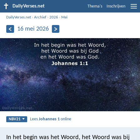
DailyVerses.net
Thema's
Inschrijven
DailyVerses.net
›
Archief
›
2026
›
Mei
16 mei 2026
Lees
Johannes 1
online
NBV21
In het begin was het Woord, het Woord was bij