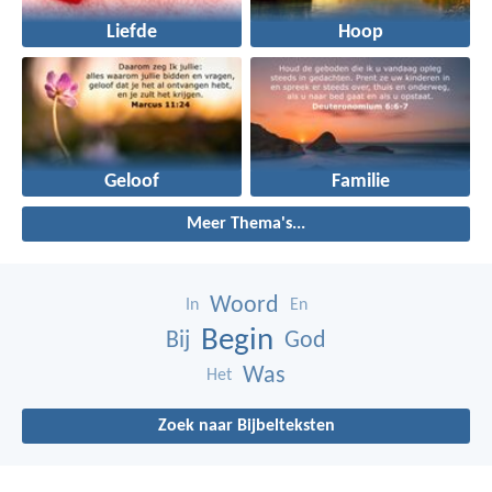
Liefde
Hoop
Geloof
Familie
Meer Thema's...
Woord
In
En
Begin
Bij
God
Was
Het
Zoek naar Bijbelteksten