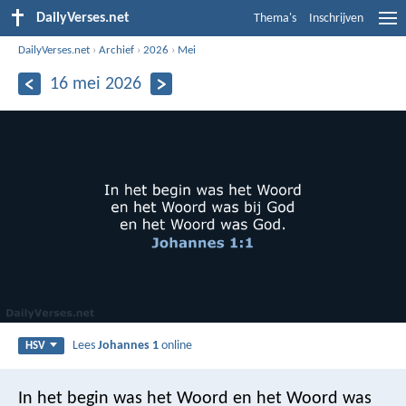
DailyVerses.net
Thema's
Inschrijven
DailyVerses.net
›
Archief
›
2026
›
Mei
16 mei 2026
Lees
Johannes 1
online
HSV
In het begin was het Woord en het Woord was