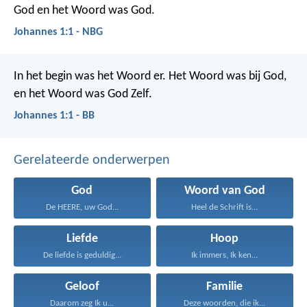
God en het Woord was God.
Johannes 1:1 - NBG
In het begin was het Woord er. Het Woord was bij God,
en het Woord was God Zelf.
Johannes 1:1 - BB
Gerelateerde onderwerpen
God
Woord van God
De HEERE, uw God...
Heel de Schrift is...
Liefde
Hoop
De liefde is geduldig...
Ik immers, Ik ken...
Geloof
Familie
Daarom zeg Ik u...
Deze woorden, die ik...