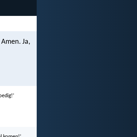
. Amen. Ja,
oedig!’
el komen!’