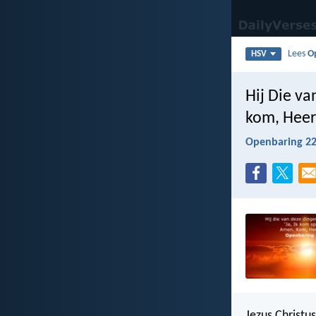
Lees
O
HSV
Hij Die va
kom, Heer
Openbaring 22
Jezus Christu