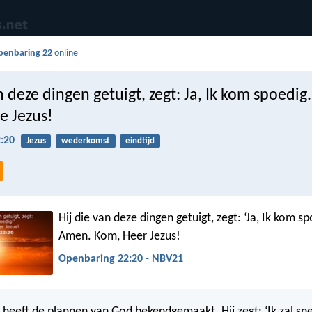
penbaring 22
online
n deze dingen getuigt, zegt: Ja, Ik kom spoedig
e Jezus!
:20
Jezus
wederkomst
eindtijd
Hij die van deze dingen getuigt, zegt: ‘Ja, Ik kom sp
Amen. Kom, Heer Jezus!
Openbaring 22:20 - NBV21
s heeft de plannen van God bekendgemaakt. Hij zegt: ‘Ik zal sn