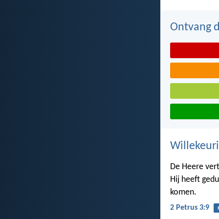
Ontvang de
Willekeuri
De Heere vert
Hij heeft ged
komen.
2 Petrus 3:9