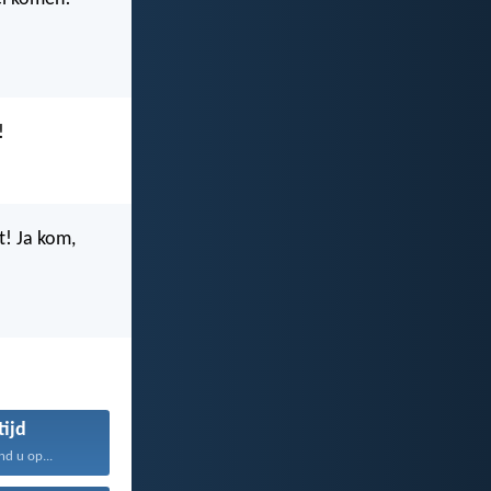
!
t! Ja kom,
tijd
d u op...