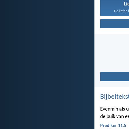
Li
De liefde 
Bijbelteks
Evenmin als u
de buik van 
Prediker 11:5