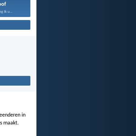
oof
 Ik u...
eenderen in
es maakt.