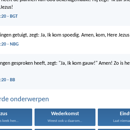
 Jezus!
:20 - BGT
dingen getuigt, zegt: Ja, Ik kom spoedig. Amen, kom, Here Jezus
:20 - NBG
dingen gesproken heeft, zegt: "Ja, Ik kom gauw!" Amen! Zo is he
:20 - BB
erde onderwerpen
ezus
Wederkomst
Eind
 keek hen...
Weest ook u daarom...
Laat nieman