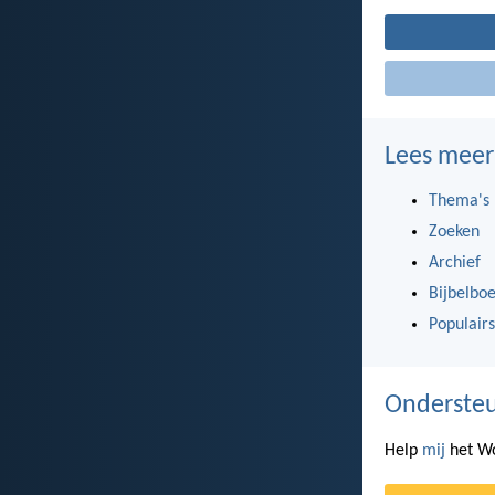
Lees meer
Thema's
Zoeken
Archief
Bijbelbo
Populairs
Ondersteu
Help
mij
het Wo