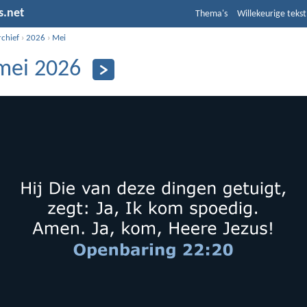
s.net
Thema's
Willekeurige tekst
rchief
›
2026
›
Mei
mei 2026