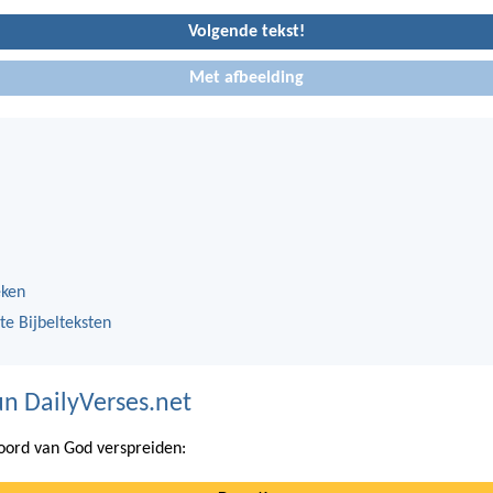
Volgende tekst!
Met afbeelding
eken
te Bijbelteksten
n DailyVerses.net
ord van God verspreiden: