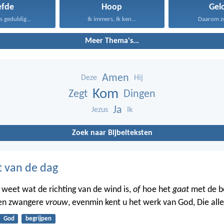
efde
Hoop
Gel
is geduldig...
Ik immers, Ik ken...
Daarom zeg
Meer Thema's...
Amen
Deze
Hij
Kom
Zegt
Dingen
Ja
Jezus
Ik
Zoek naar Bijbelteksten
t van de dag
 weet wat de richting van de wind is,
of
hoe het
gaat
met de b
een zwangere
vrouw
, evenmin kent u het werk van God, Die all
God
begrijpen