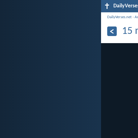
DailyVerse
DailyVerses.net
›
A
15 