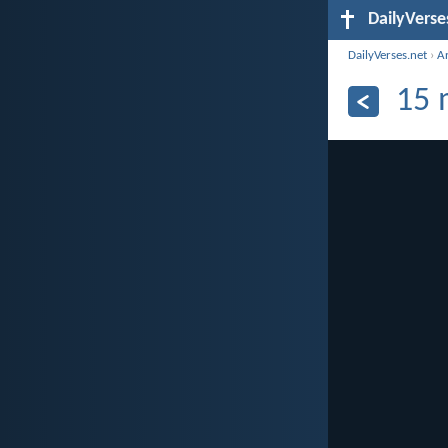
DailyVerse
DailyVerses.net
›
A
15 