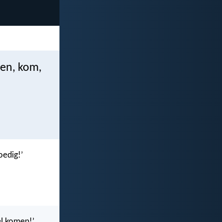
men, kom,
oedig!’
el komen!’