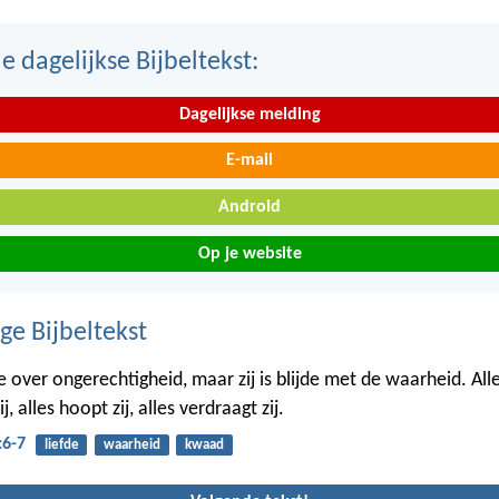
 dagelijkse Bijbeltekst:
Dagelijkse melding
E-mail
Android
Op je website
ge Bijbeltekst
ijde over ongerechtigheid, maar zij is blijde met de waarheid. Alle
ij, alles hoopt zij, alles verdraagt zij.
:6-7
liefde
waarheid
kwaad