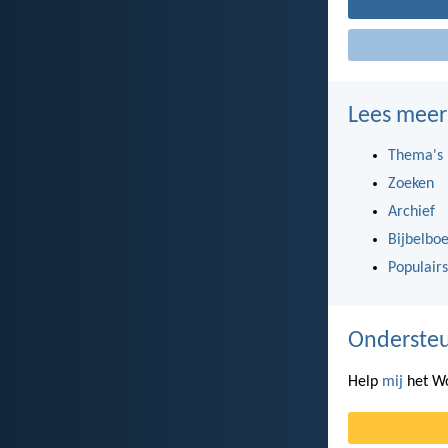
Lees meer
Thema's
Zoeken
Archief
Bijbelbo
Populairs
Ondersteu
Help
mij
het Wo