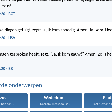
 Jezus!
:20 - BGT
ze dingen getuigt, zegt: Ja, Ik kom spoedig. Amen. Ja, kom, He
:20 - HSV
dingen gesproken heeft, zegt: "Ja, Ik kom gauw!" Amen! Zo is he
:20 - BB
erde onderwerpen
ezus
Wederkomst
Eind
g hen aan...
Daarom, weest ook gij...
Laat niemand u