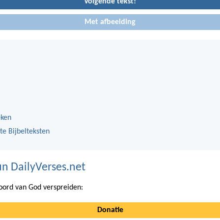
Volgende tekst!
Met afbeelding
eken
te Bijbelteksten
n DailyVerses.net
ord van God verspreiden:
Donatie