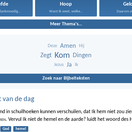
efde
Hoop
Gel
s lankmoedig...
Want Ik weet, welke...
Daarom zeg
Meer Thema's...
Amen
Deze
Hij
Kom
Zegt
Dingen
Ja
Jezus
Ik
Zoek naar Bijbelteksten
t van de dag
nd in schuilhoeken kunnen verschuilen, dat Ik hem niet zou zien
ren
. Vervul Ik niet de hemel en de aarde? luidt het woord des 
God
hemel