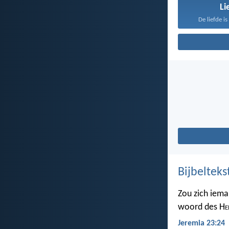
Li
De liefde i
Bijbelteks
Zou zich iema
woord des H
e
Jeremia 23:24