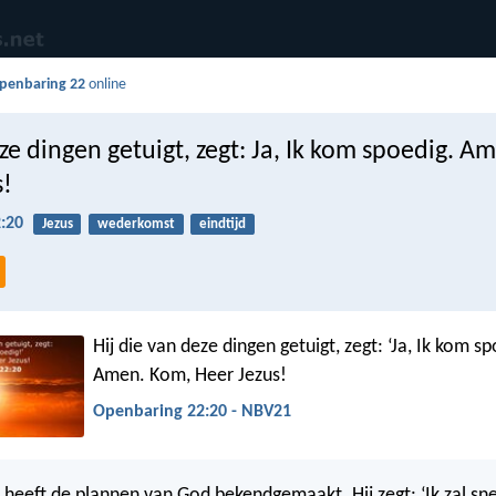
penbaring 22
online
eze dingen getuigt, zegt: Ja, Ik kom spoedig. A
s!
:20
Jezus
wederkomst
eindtijd
Hij die van deze dingen getuigt, zegt: ‘Ja, Ik kom sp
Amen. Kom, Heer Jezus!
Openbaring 22:20 - NBV21
s heeft de plannen van God bekendgemaakt. Hij zegt: ‘Ik zal sn