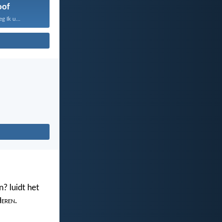
oof
 Ik u...
? luidt het
H
eren
.