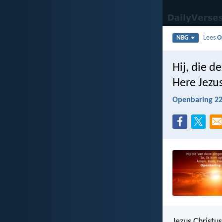
Lees
O
NBG
Hij, die d
Here Jezu
Openbaring 22
Jezus Christu