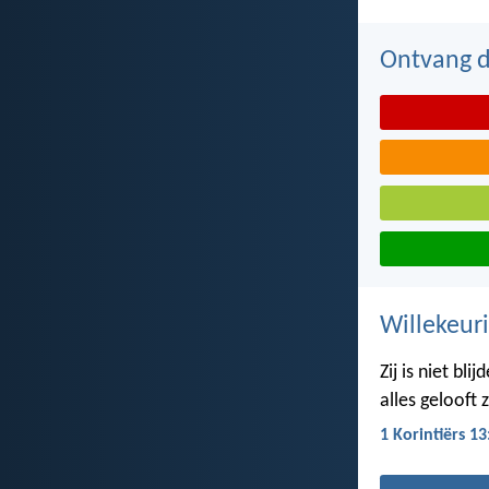
Ontvang de
Willekeuri
Zij is niet bl
alles gelooft z
1 Korintiërs 13