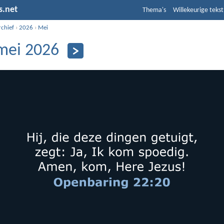
s.net
Thema's
Willekeurige tekst
rchief
›
2026
›
Mei
mei 2026