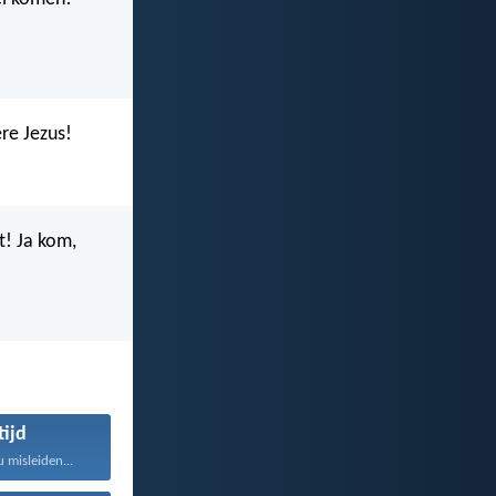
ere Jezus!
t! Ja kom,
tijd
 misleiden...