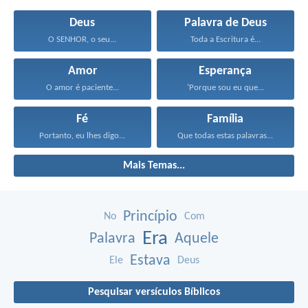
Deus
Palavra de Deus
O SENHOR, o seu...
Toda a Escritura é...
Amor
Esperança
O amor é paciente...
‘Porque sou eu que...
Fé
Família
Portanto, eu lhes digo...
Que todas estas palavras...
Mais Temas...
Princípio
No
Com
Era
Palavra
Aquele
Estava
Ele
Deus
Pesquisar versículos Bíblicos