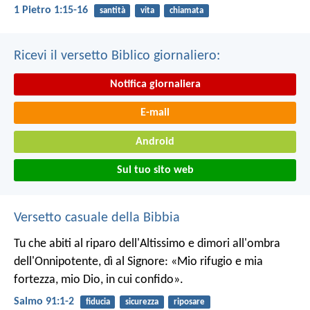
1 Pietro 1:15-16
santità
vita
chiamata
Ricevi il versetto Biblico giornaliero:
Notifica giornaliera
E-mail
Android
Sul tuo sito web
Versetto casuale della Bibbia
Tu che abiti al riparo dell'Altissimo
e dimori all'ombra
dell'Onnipotente,
dì al Signore: «Mio rifugio e mia
fortezza,
mio Dio, in cui confido».
Salmo 91:1-2
fiducia
sicurezza
riposare