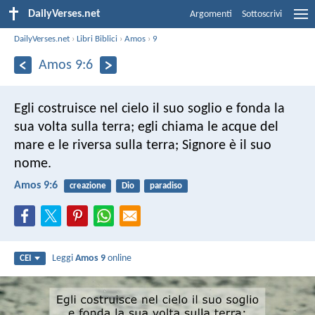
DailyVerses.net
Argomenti
Sottoscrivi
DailyVerses.net
›
Libri Biblici
›
Amos
›
9
Amos 9:6
Egli costruisce nel cielo il suo soglio
e fonda la
sua volta sulla terra;
egli chiama le acque del
mare
e le riversa sulla terra;
Signore è il suo
nome.
Amos 9:6
creazione
Dio
paradiso
Leggi
Amos 9
online
CEI