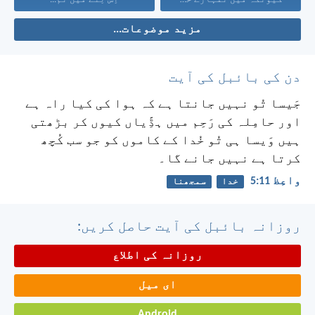
مزید موضوعات...
دن کی بائبل کی آیت
جَیسا تُو نہیں جانتا ہے کہ ہوا کی کیا راہ ہے
اور حامِلہ کی رَحِم میں ہڈِّیاں کیوں کر بڑھتی
ہیں وَیسا ہی تُو خُدا کے کاموں کو جو سب کُچھ
کرتا ہے نہیں جانے گا۔
واعِظ 11:‏5
خدا
سمجھنا
روزانہ بائبل کی آیت حاصل کریں:
روزانہ کی اطلاع
ای میل
Android