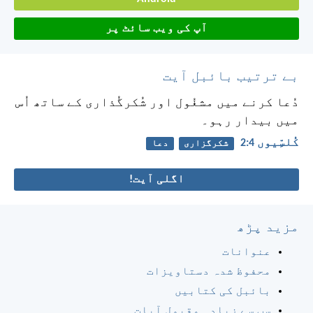
آپ کی ویب سائٹ پر
بے ترتیب بائبل آیت
دُعا کرنے میں مشغُول اور شُکرگُذاری کے ساتھ اُس
میں بیدار رہو۔
کُلسِّیوں 4:‏2
شکرگزاری
دعا
اگلی آیت!
مزید پڑھ
عنوانات
محفوظ شدہ دستاویزات
بائبل کی کتابیں
سب سے زیادہ مقبول آیات