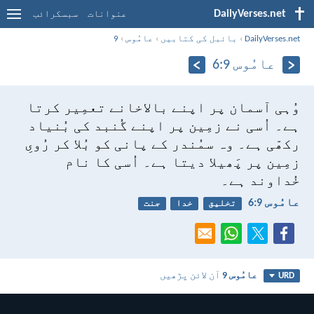
DailyVerses.net
عنوانات
سبسکرائب
DailyVerses.net
›
بائبل کی کتابیں
›
عامُوس
›
9
عامُوس 9:‏6
وُہی آسمان پر اپنے بالاخانے تعمِیر کرتا
ہے۔
اُسی نے زمِین پر اپنے گُنبد کی بُنیاد
رکھّی ہے۔
وہ سمُندر کے پانی کو بُلا کر
رُویِ
زمِین پر پَھیلا دیتا ہے۔
اُسی کا نام
خُداوند ہے۔
عامُوس 9:‏6
تخلیق
خدا
جنت
عامُوس 9
آن لائن پڑھیں
URD