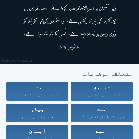
متعلقہ موضوعات
تخلیق
خدا
خُدا نے اِبتدا میں...
خُداوند تیرا خُدا جو...
جنت
پیار
کیونکہ خُداوند خُود آسمان...
مُحبّت صابِر ہے اور...
امید
ایمان
کیونکہ مَیں تُمہارے حق...
اِس لِئے مَیں تُم...