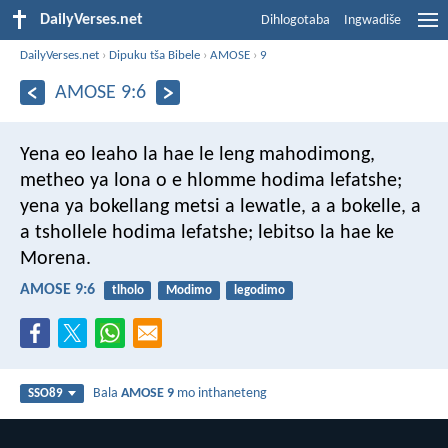
DailyVerses.net
Dihlogotaba
Ingwadiše
DailyVerses.net
›
Dipuku tša Bibele
›
AMOSE
›
9
AMOSE 9:6
Yena eo leaho la hae
le leng mahodimong,
metheo ya lona
o e hlomme hodima lefatshe;
yena ya bokellang metsi a lewatle,
a a bokelle,
a
a tshollele hodima lefatshe;
lebitso la hae ke
Morena.
AMOSE 9:6
tlholo
Modimo
legodimo
Bala
AMOSE 9
mo inthaneteng
SSO89