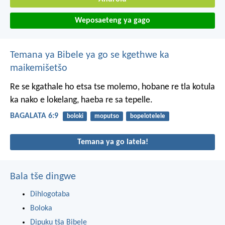
Weposaeteng ya gago
Temana ya Bibele ya go se kgethwe ka
maikemišetšo
Re se kgathale ho etsa tse molemo, hobane re tla kotula
ka nako e lokelang, haeba re sa tepelle.
BAGALATA 6:9
boloki
moputso
bopelotelele
Temana ya go latela!
Bala tše dingwe
Dihlogotaba
Boloka
Dipuku tša Bibele