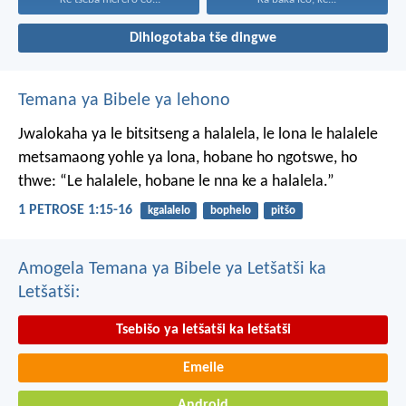
Dihlogotaba tše dingwe
Temana ya Bibele ya lehono
Jwalokaha ya le bitsitseng a halalela, le lona le halalele
metsamaong yohle ya lona,
hobane ho ngotswe, ho
thwe: “Le halalele, hobane le nna ke a halalela.”
1 PETROSE 1:15-16
kgalalelo
bophelo
pitšo
Amogela Temana ya Bibele ya Letšatši ka
Letšatši:
Tsebišo ya letšatši ka letšatši
Emeile
Android