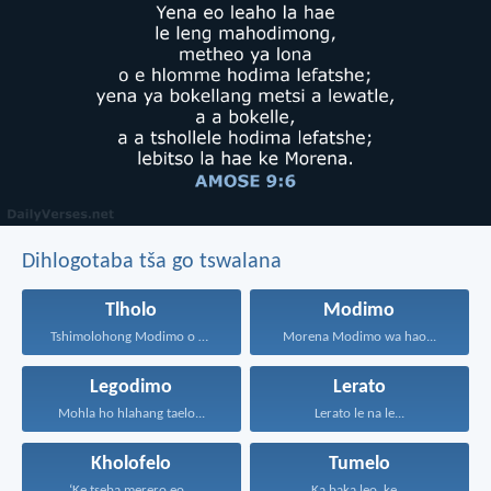
Dihlogotaba tša go tswalana
Tlholo
Modimo
Tshimolohong Modimo o ne...
Morena Modimo wa hao...
Legodimo
Lerato
Mohla ho hlahang taelo...
Lerato le na le...
Kholofelo
Tumelo
‘Ke tseba merero eo...
Ka baka leo, ke...