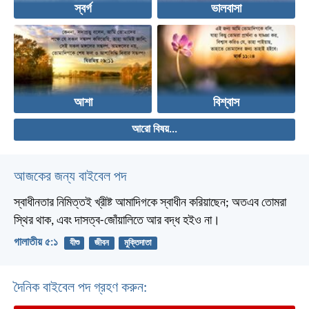
স্বর্গ
ভালবাসা
আশা
বিশ্বাস
আরো বিষয়...
আজকের জন্য বাইবেল পদ
স্বাধীনতার নিমিত্তই খ্রীষ্ট আমাদিগকে স্বাধীন করিয়াছেন; অতএব তোমরা
স্থির থাক, এবং দাসত্ব-জোঁয়ালিতে আর বদ্ধ হইও না।
গালাতীয় ৫:১
যীশু
জীবন
মুক্তিদাতা
দৈনিক বাইবেল পদ গ্রহণ করুন: