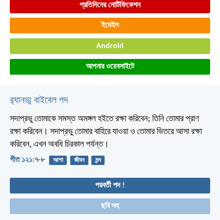
প্রতিদিনের নোটিফিকেশন
ইমেইল
Android
আপনার ওয়েবসাইটে
র‌্যানড্ম বাইবেল পদ
সদাপ্রভু তোমাকে সমস্ত অমঙ্গল হইতে রক্ষা করিবেন;
তিনি তোমার প্রাণ
রক্ষা করিবেন।
সদাপ্রভু তোমার বাহিরে যাওয়া ও তোমার ভিতরে আসা রক্ষা
করিবেন,
এখন অবধি চিরকাল পর্যন্ত।
গীত ১২১:৭-৮
আশা
জীবন
মন্দ
পরবর্তী পদ !
ছবি সহ