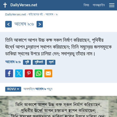
DailyVerses.net
বিষয়
সাবস্ক্রাইব
DailyVerses.net
›
বাইবেলের বই
›
আমোষ
›
৯
আমোষ ৯:৬
তিনি আকাশে আপন উচ্চ কক্ষ সকল নির্মাণ করিয়াছেন, পৃথিবীর
ঊর্ধ্বে আপন চন্দ্রাতপ স্থাপন করিয়াছেন; তিনি সমুদ্রের জলসমূহকে
ডাকিয়া স্থলের উপরে ঢালিয়া দেন; সদাপ্রভু তাঁহার নাম।
আমোষ ৯:৬
সৃষ্টি
সৃষ্টিকর্তা
স্বর্গ
অনলাইনে
আমোষ ৯
পড়ুন
ROVU