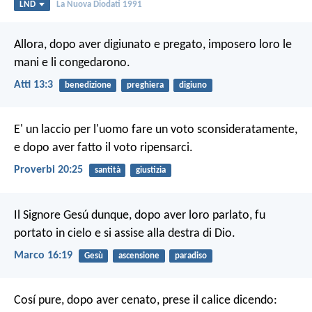
LND
La Nuova Diodati 1991
Allora, dopo aver digiunato e pregato, imposero loro le
mani e li congedarono.
Atti 13:3
benedizione
preghiera
digiuno
E' un laccio per l'uomo fare un voto sconsideratamente,
e dopo aver fatto il voto ripensarci.
Proverbi 20:25
santità
giustizia
Il Signore Gesú dunque, dopo aver loro parlato, fu
portato in cielo e si assise alla destra di Dio.
Marco 16:19
Gesù
ascensione
paradiso
Cosí pure, dopo aver cenato, prese il calice dicendo: