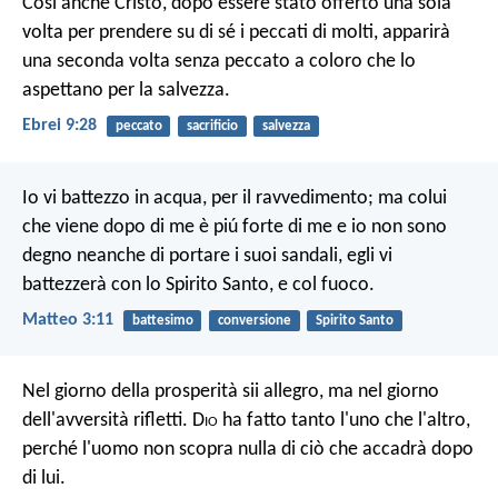
Cosí anche Cristo, dopo essere stato offerto una sola
volta per prendere su di sé i peccati di molti, apparirà
una seconda volta senza peccato a coloro che lo
aspettano per la salvezza.
Ebrei 9:28
peccato
sacrificio
salvezza
Io vi battezzo in acqua, per il ravvedimento; ma colui
che viene dopo di me è piú forte di me e io non sono
degno neanche di portare i suoi sandali, egli vi
battezzerà con lo Spirito Santo, e col fuoco.
Matteo 3:11
battesimo
conversione
Spirito Santo
Nel giorno della prosperità sii allegro, ma nel giorno
dell'avversità rifletti. D
io
ha fatto tanto l'uno che l'altro,
perché l'uomo non scopra nulla di ciò che accadrà dopo
di lui.