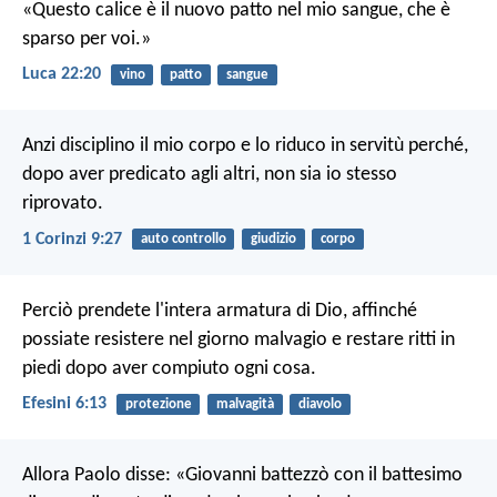
«Questo calice è il nuovo patto nel mio sangue, che è
sparso per voi.»
Luca 22:20
vino
patto
sangue
Anzi disciplino il mio corpo e lo riduco in servitù perché,
dopo aver predicato agli altri, non sia io stesso
riprovato.
1 Corinzi 9:27
auto controllo
giudizio
corpo
Perciò prendete l'intera armatura di Dio, affinché
possiate resistere nel giorno malvagio e restare ritti in
piedi dopo aver compiuto ogni cosa.
Efesini 6:13
protezione
malvagità
diavolo
Allora Paolo disse: «Giovanni battezzò con il battesimo