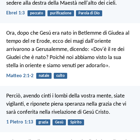
sedere alla destra della Maestà nell'alto dei cieli.
Ebrei 1:3
peccato
purificazione
Parola di Dio
Ora, dopo che Gesú era nato in Betlemme di Giudea al
tempo del re Erode, ecco dei magi dall'oriente
arrivarono a Gerusalemme, dicendo: «Dov'è il re dei
Giudei che è nato? Poiché noi abbiamo visto la sua
stella in oriente e siamo venuti per adorarlo».
Matteo 2:1-2
natale
culto
Perciò, avendo cinti i lombi della vostra mente, siate
vigilanti, e riponete piena speranza nella grazia che vi
sarà conferita nella rivelazione di Gesú Cristo.
1 Pietro 1:13
grazia
Gesù
Spirito