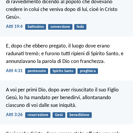
di ravvedimento dicendo al popolo che dovevano
credere in colui che veniva dopo di lui, cioè in Cristo
Gesú».
Atti 19:4
battesimo
conversione
fede
E, dopo che ebbero pregato, il luogo dove erano
radunati tremò; e furono tutti ripieni di Spirito Santo, e
annunziavano la parola di Dio con franchezza.
Atti 4:31
pentecoste
Spirito Santo
preghiera
A voi per primi Dio, dopo aver risuscitato il suo Figlio
Gesú, lo ha mandato per benedirvi, allontanando
ciascuno di voi dalle sue iniquità.
Atti 3:26
resurrezione
Gesù
benedizione