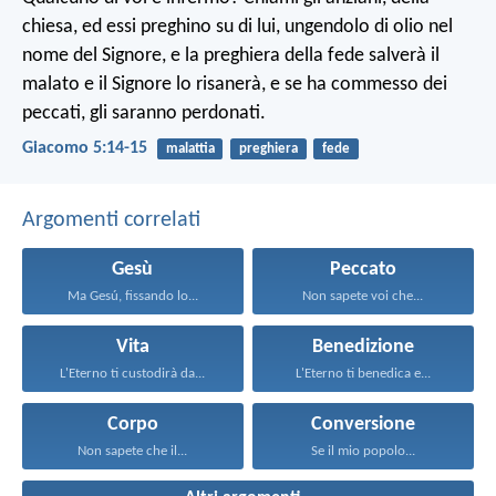
chiesa, ed essi preghino su di lui, ungendolo di olio nel
nome del Signore, e la preghiera della fede salverà il
malato e il Signore lo risanerà, e se ha commesso dei
peccati, gli saranno perdonati.
Giacomo 5:14-15
malattia
preghiera
fede
Argomenti correlati
Gesù
Peccato
Ma Gesú, fissando lo...
Non sapete voi che...
Vita
Benedizione
L'Eterno ti custodirà da...
L'Eterno ti benedica e...
Corpo
Conversione
Non sapete che il...
Se il mio popolo...