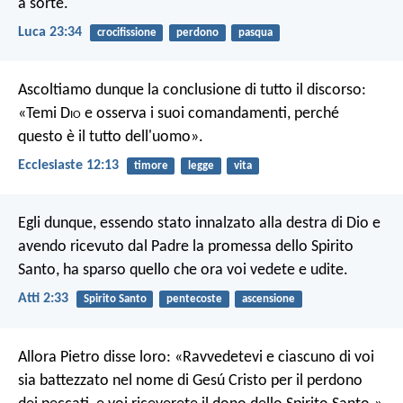
a sorte.
Luca 23:34
crocifissione
perdono
pasqua
Ascoltiamo dunque la conclusione di tutto il discorso:
«Temi D
io
e osserva i suoi comandamenti, perché
questo è il tutto dell'uomo».
Ecclesiaste 12:13
timore
legge
vita
Egli dunque, essendo stato innalzato alla destra di Dio e
avendo ricevuto dal Padre la promessa dello Spirito
Santo, ha sparso quello che ora voi vedete e udite.
Atti 2:33
Spirito Santo
pentecoste
ascensione
Allora Pietro disse loro: «Ravvedetevi e ciascuno di voi
sia battezzato nel nome di Gesú Cristo per il perdono