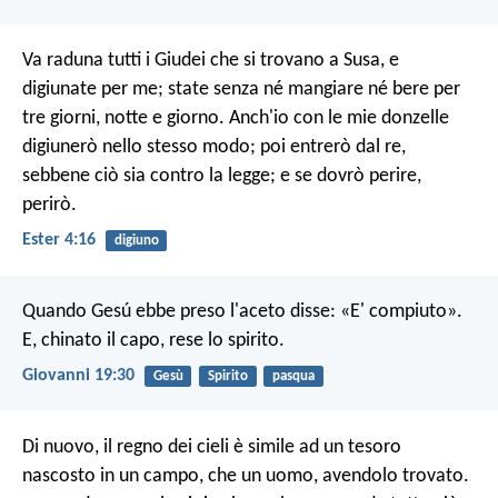
Va raduna tutti i Giudei che si trovano a Susa, e
digiunate per me; state senza né mangiare né bere per
tre giorni, notte e giorno. Anch'io con le mie donzelle
digiunerò nello stesso modo; poi entrerò dal re,
sebbene ciò sia contro la legge; e se dovrò perire,
perirò.
Ester 4:16
digiuno
Quando Gesú ebbe preso l'aceto disse: «E' compiuto».
E, chinato il capo, rese lo spirito.
Giovanni 19:30
Gesù
Spirito
pasqua
Di nuovo, il regno dei cieli è simile ad un tesoro
nascosto in un campo, che un uomo, avendolo trovato.