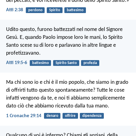
dei peccati, e voi riceverete il dono dello Spirito Santo.»
Atti 2:38
perdono
Spirito
battesimo
Udito questo, furono battezzati nel nome del Signore
Gesú. E, quando Paolo impose loro le mani, lo Spirito
Santo scese su di loro e parlavano in altre lingue e
profetizzavano.
Atti 19:5-6
battesimo
Spirito Santo
profezia
Ma chi sono io e chi è il mio popolo, che siamo in grado
di offrirti tutto questo spontaneamente? Tutte le cose
infatti vengono da te, e noi ti abbiamo semplicemente
dato ciò che abbiamo ricevuto dalla tua mano.
1 Cronache 29:14
denaro
offrire
dipendenza
Qualcuno di voi è infermo? Chiami gli anziani, della