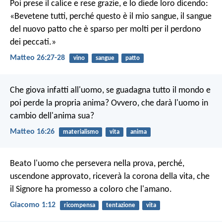
Poi prese il calice e rese grazie, e lo diede loro dicendo:
«Bevetene tutti, perché questo è il mio sangue, il sangue
del nuovo patto che è sparso per molti per il perdono
dei peccati.»
Matteo 26:27-28
vino
sangue
patto
Che giova infatti all'uomo, se guadagna tutto il mondo e
poi perde la propria anima? Ovvero, che darà l'uomo in
cambio dell'anima sua?
Matteo 16:26
materialismo
vita
anima
Beato l'uomo che persevera nella prova, perché,
uscendone approvato, riceverà la corona della vita, che
il Signore ha promesso a coloro che l'amano.
Giacomo 1:12
ricompensa
tentazione
vita