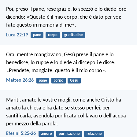
Poi, preso il pane, rese grazie, lo spezzò e lo diede loro
dicendo: «Questo è il mio corpo, che è dato per voi;
fate questo in memoria di me».
Luca 22:19
pane
corpo
gratitudine
Ora, mentre mangiavano, Gesú prese il pane e lo
benedisse, lo ruppe e lo diede ai discepoli e disse:
«Prendete, mangiate; questo è il mio corpo».
Matteo 26:26
pane
corpo
Gesù
Mariti, amate le vostre mogli, come anche Cristo ha
amato la chiesa e ha dato se stesso per lei, per
santificarla, avendola purificata col lavacro dell'acqua
per mezzo della parola.
Efesini 5:25-26
amore
purificazione
relazione