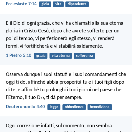
Ecclesiaste 7:14
gioia
vita
dipendenza
E il Dio di ogni grazia, che vi ha chiamati alla sua eterna
gloria in Cristo Gesú, dopo che avrete sofferto per un
po' di tempo, vi perfezionerà egli stesso, vi renderà
fermi, vi fortificherà e vi stabilirà saldamente.
1 Pietro 5:10
grazia
vita eterna
sofferenza
Osserva dunque i suoi statuti e i suoi comandamenti che
oggi ti do, affinché abbia prosperità tu e i tuoi figli dopo
di te, e affinché tu prolunghi i tuoi giorni nel paese che
l'Eterno, il tuo D
io
, ti dà per sempre.
Deuteronomio 4:40
legge
obbedienza
benedizione
Ogni correzione infatti, sul momento, non sembra