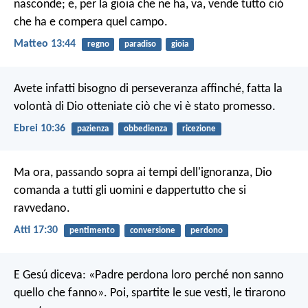
nasconde; e, per la gioia che ne ha, va, vende tutto ciò
che ha e compera quel campo.
Matteo 13:44
regno
paradiso
gioia
Avete infatti bisogno di perseveranza affinché, fatta la
volontà di Dio otteniate ciò che vi è stato promesso.
Ebrei 10:36
pazienza
obbedienza
ricezione
Ma ora, passando sopra ai tempi dell'ignoranza, Dio
comanda a tutti gli uomini e dappertutto che si
ravvedano.
Atti 17:30
pentimento
conversione
perdono
E Gesú diceva: «Padre perdona loro perché non sanno
quello che fanno». Poi, spartite le sue vesti, le tirarono