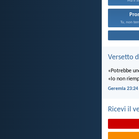
Ma il S
Pro
Tu, non tem
Versetto d
«Potrebbe uno
«Io non riempio
Geremia 23:24
Ricevi il v