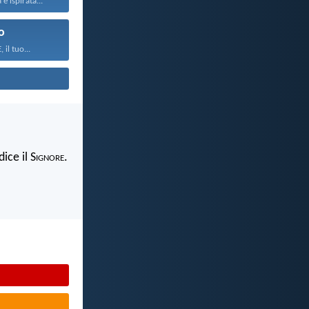
è ispirata...
o
 il tuo...
ice il S
ignore
.