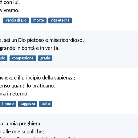
 con lui,
 vivremo.
1
Parola di Dio
morte
vita eterna
e, sei un Dio pietoso e misericordioso,
e grande in bontà e in verità.
Dio
compassione
grazia
ignore
è il principio della sapienza;
nso quanti lo praticano.
ura in eterno.
timore
saggezza
culto
ta la mia preghiera,
o alle mie suppliche;