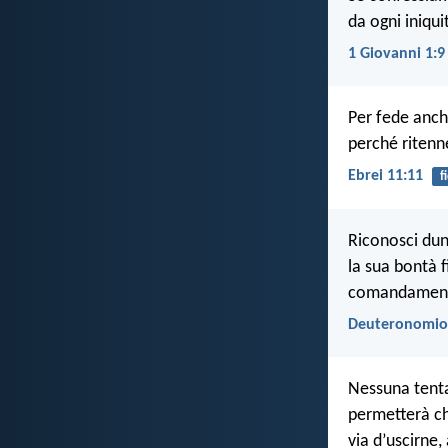
da ogni iniqui
1 Giovanni 1:9
Per fede anche
perché ritenn
Ebrei 11:11
f
Riconosci dun
la sua bontà 
comandament
Deuteronomio
Nessuna tenta
permetterà che
via d’uscirne,