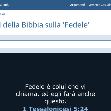
s.net
Argomenti
Versetto Casual
erca
i della Bibbia sulla 'Fedele'