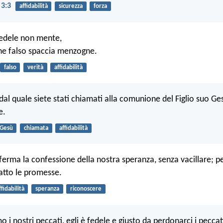
 3:3
affidabilità
sicurezza
forza
fedele non mente,
ne falso spaccia menzogne.
falso
verità
affidabilità
dal quale siete stati chiamati alla comunione del Figlio suo Ges
e.
Gesù
chiamata
affidabilità
rma la confessione della nostra speranza, senza vacillare; p
fatto le promesse.
ffidabilità
speranza
riconoscere
 i nostri peccati, egli è fedele e giusto da perdonarci i peccati