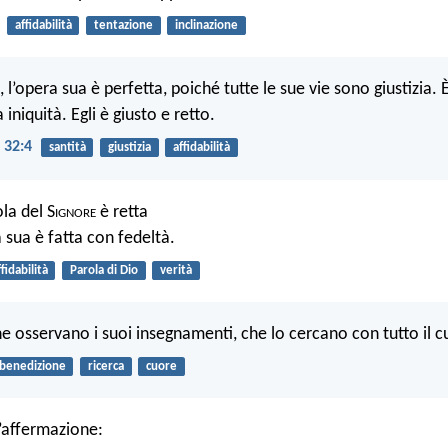
affidabilità
tentazione
inclinazione
a, l’opera sua è perfetta, poiché tutte le sue vie sono giustizia. 
 iniquità. Egli è giusto e retto.
 32:4
santità
giustizia
affidabilità
la del S
ignore
è retta
a sua è fatta con fedeltà.
ffidabilità
Parola di Dio
verità
he osservano i suoi insegnamenti, che lo cercano con tutto il c
benedizione
ricerca
cuore
’affermazione: