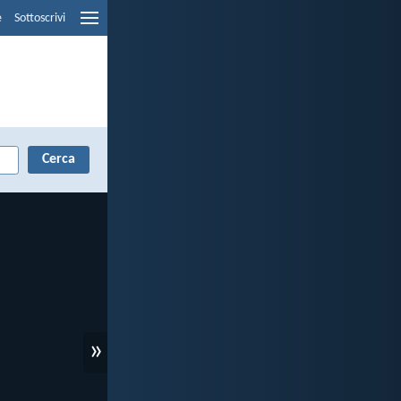
e
Sottoscrivi
»