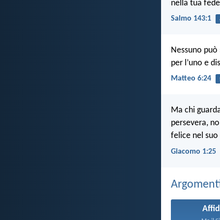
nella tua fede
Salmo 143:1
Nessuno può s
per l’uno e d
Matteo 6:24
Ma chi guarda 
persevera, no
felice nel suo
Giacomo 1:25
Argomenti 
Affid