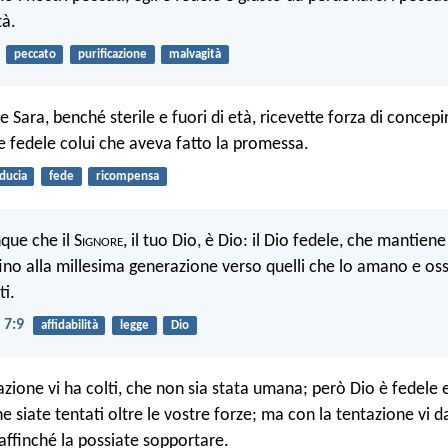
tà.
peccato
purificazione
malvagità
 Sara, benché sterile e fuori di età, ricevette forza di concep
e fedele colui che aveva fatto la promessa.
iducia
fede
ricompensa
que che il S
ignore
, il tuo Dio, è Dio: il Dio fedele, che mantiene
fino alla millesima generazione verso quelli che lo amano e os
i.
 7:9
affidabilità
legge
Dio
zione vi ha colti, che non sia stata umana; però Dio è fedele 
 siate tentati oltre le vostre forze; ma con la tentazione vi d
 affinché la possiate sopportare.