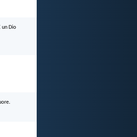
È un Dio
uore.