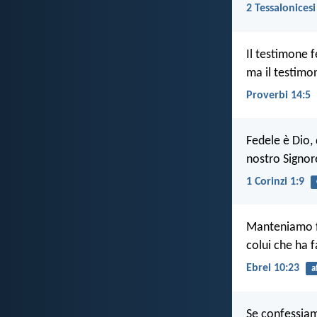
2 Tessalonicesi
Il testimone 
ma il testimo
Proverbi 14:5
Fedele è Dio, 
nostro Signor
1 Corinzi 1:9
Manteniamo fe
colui che ha 
Ebrei 10:23
a
Se confessiamo